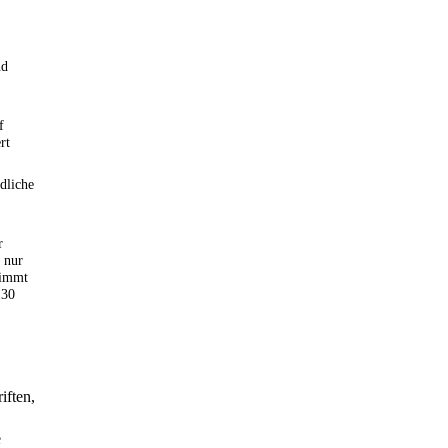
nd
f
rt
dliche
r
 nur
stimmt
130
iften,
e