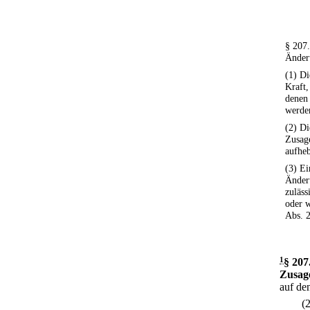
§ 207.
Änder
(1) Di
Kraft,
denen 
werde
(2) Di
Zusag
aufheb
(3) E
Änderu
zuläss
oder 
Abs. 
1
§ 207
Zusag
auf de
(