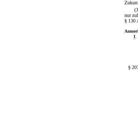
Zukunf
(
nur zu
§ 130 
Anmer
1
.
§ 20