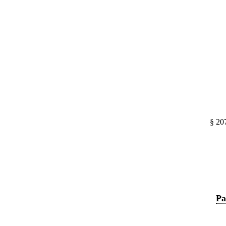
§ 20
Pa