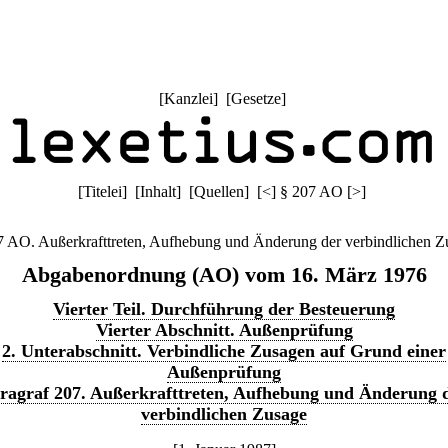
[
Kanzlei
] [
Gesetze
]
[
Titelei
] [
Inhalt
] [
Quellen
]
[
<
]
§ 207 AO
[
>
]
7 AO. Außerkrafttreten, Aufhebung und Änderung der verbindlichen Z
Abgabenordnung (AO) vom 16. März 1976
Vierter Teil. Durchführung der Besteuerung
Vierter Abschnitt. Außenprüfung
2. Unterabschnitt. Verbindliche Zusagen auf Grund einer
Außenprüfung
ragraf 207. Außerkrafttreten, Aufhebung und Änderung 
verbindlichen Zusage