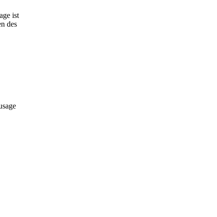
ge ist
en des
usage