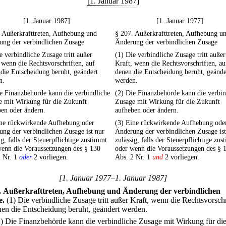
[1. Januar 1987]
[1. Januar 1987]
[1. Januar 1977]
 Außerkrafttreten, Aufhebung und
§ 207. Außerkrafttreten, Aufhebung u
ung der verbindlichen Zusage
Änderung der verbindlichen Zusage
e verbindliche Zusage tritt außer
(1) Die verbindliche Zusage tritt außer
 wenn die Rechtsvorschriften, auf
Kraft, wenn die Rechtsvorschriften, au
die Entscheidung beruht, geändert
denen die Entscheidung beruht, geände
n.
werden.
e Finanzbehörde kann die verbindliche
(2) Die Finanzbehörde kann die verbin
e mit Wirkung für die Zukunft
Zusage mit Wirkung für die Zukunft
en oder ändern.
aufheben oder ändern.
ine rückwirkende Aufhebung oder
(3) Eine rückwirkende Aufhebung ode
ng der verbindlichen Zusage ist nur
Änderung der verbindlichen Zusage ist
ig, falls der Steuerpflichtige zustimmt
zulässig, falls der Steuerpflichtige zu
wenn die Voraussetzungen des § 130
oder wenn die Voraussetzungen des § 
2 Nr. 1
oder
2 vorliegen.
Abs. 2 Nr. 1
und
2 vorliegen.
[1. Januar 1977–1. Januar 1987]
.
Außerkrafttreten, Aufhebung und Änderung der verbindlichen
e.
(1) Die verbindliche Zusage tritt außer Kraft, wenn die Rechtsvorschr
nen die Entscheidung beruht, geändert werden.
2) Die Finanzbehörde kann die verbindliche Zusage mit Wirkung für di