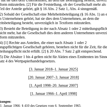
, hat sie dies dem Unternehmen, an dem die Beteiligung besteht, unverz
tform mitzuteilen.
[2] Für die Feststellung, ob der Gesellschaft mehr als
Teil der Anteile gehört, gilt § 16 Abs. 2 Satz 1, Abs. 4 sinngemäß.
(2) Sobald der Gesellschaft eine Mehrheitsbeteiligung (§ 16 Abs. 1) an
n Unternehmen gehört, hat sie dies dem Unternehmen, an dem die
itsbeteiligung besteht, unverzüglich in Textform mitzuteilen.
(3) Besteht die Beteiligung in der nach Absatz 1 oder 2 mitteilungspflic
icht mehr, hat die Gesellschaft dies dem anderen Unternehmen unverz
tform mitzuteilen.
(4)
[1] Rechte aus Anteilen, die einer nach Absatz 1 oder 2
ungspflichtigen Gesellschaft gehören, bestehen nicht für die Zeit, für die
teilungspflicht nicht erfüllt.
[2] § 20 Abs. 7 Satz 2 gilt entsprechend.
(5) Die Absätze 1 bis 4 gelten nicht für Aktien eines Emittenten im Sinn
atz 4 des Wertpapierhandelsgesetzes.
[3. Januar 2018–1. Januar 2025]
[20. Januar 2007–3. Januar 2018]
[1. April 1998–20. Januar 2007]
[1. Januar 1966–1. April 1998]
kungen:
 1. Januar 1966: § 410 des
Gesetzes vom 6. September 1965
.