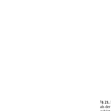
1
§ 21
.
als der