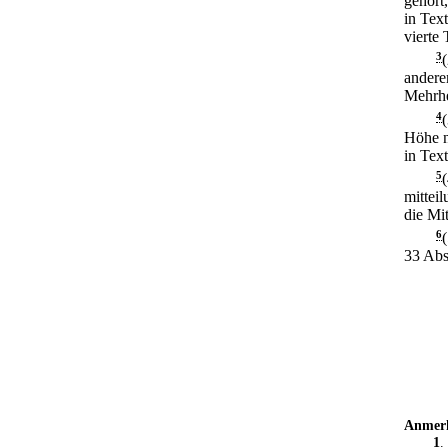
gehört
in Tex
vierte 
3
andere
Mehrhe
4
Höhe n
in Tex
5
mitteil
die Mit
6
33 Abs
Anmer
1
.