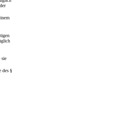
üglich
 der
 einem
htigen
üglich
 sie
e des §