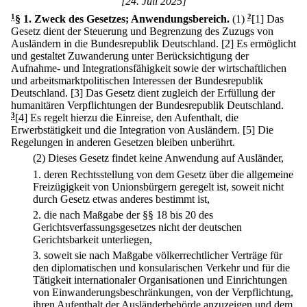
[24. Juli 2025]
1
§ 1
.
Zweck des Gesetzes; Anwendungsbereich.
(1)
2
[1] Das
Gesetz dient der Steuerung und Begrenzung des Zuzugs von
Ausländern in die Bundesrepublik Deutschland.
[2] Es ermöglicht
und gestaltet Zuwanderung unter Berücksichtigung der
Aufnahme- und Integrationsfähigkeit sowie der wirtschaftlichen
und arbeitsmarktpolitischen Interessen der Bundesrepublik
Deutschland.
[3] Das Gesetz dient zugleich der Erfüllung der
humanitären Verpflichtungen der Bundesrepublik Deutschland.
3
[4] Es regelt hierzu die Einreise, den Aufenthalt, die
Erwerbstätigkeit und die Integration von Ausländern.
[5] Die
Regelungen in anderen Gesetzen bleiben unberührt.
(2) Dieses Gesetz findet keine Anwendung auf Ausländer,
1.
deren Rechtsstellung von dem Gesetz über die allgemeine
Freizügigkeit von Unionsbürgern geregelt ist, soweit nicht
durch Gesetz etwas anderes bestimmt ist,
2.
die nach Maßgabe der §§ 18 bis 20 des
Gerichtsverfassungsgesetzes nicht der deutschen
Gerichtsbarkeit unterliegen,
3.
soweit sie nach Maßgabe völkerrechtlicher Verträge für
den diplomatischen und konsularischen Verkehr und für die
Tätigkeit internationaler Organisationen und Einrichtungen
von Einwanderungsbeschränkungen, von der Verpflichtung,
ihren Aufenthalt der Ausländerbehörde anzuzeigen und dem