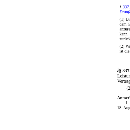
§
337.
Drauf
(1) Di
dem G
anzure
kann, 
zurüc
(2) Wi
ist di
1
§ 337
Leistu
Vertra
(
Anmer
1
.
18. Aug