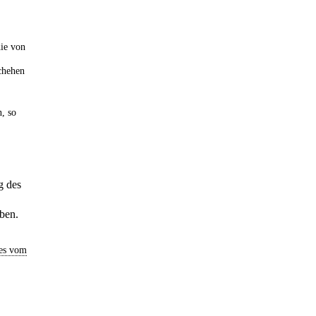
die von
chehen
, so
g des
ben.
es vom