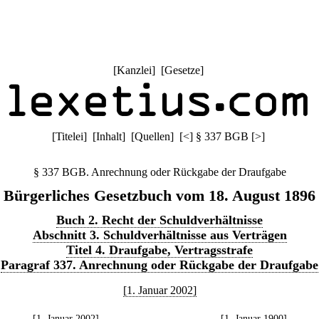
[
Kanzlei
] [
Gesetze
]
[
Titelei
] [
Inhalt
] [
Quellen
]
[
<
]
§ 337 BGB
[
>
]
§ 337 BGB. Anrechnung oder Rückgabe der Draufgabe
Bürgerliches Gesetzbuch vom 18. August 1896
Buch 2. Recht der Schuldverhältnisse
Abschnitt 3. Schuldverhältnisse aus Verträgen
Titel 4. Draufgabe, Vertragsstrafe
Paragraf 337. Anrechnung oder Rückgabe der Draufgabe
[1. Januar 2002]
[1. Januar 2002]
[1. Januar 1900]