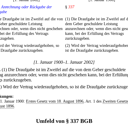
 Anrechnung oder Rückgabe der
§
337
gabe
e Draufgabe ist im Zweifel auf die von
(1) Die Draufgabe ist im Zweifel auf 
eber geschuldete Leistung
dem Geber geschuldete Leistung
chnen oder, wenn dies nicht geschehen
anzurechnen oder, wenn dies nicht ges
bei der Erfüllung des Vertrags
kann, bei der Erfüllung des Vertrags
kzugeben.
zurückzugeben.
rd der Vertrag wiederaufgehoben, so
(2) Wird der Vertrag wiederaufgehoben
e Draufgabe zurückzugeben.
ist die Draufgabe zurückzugeben.
[1. Januar 1900–1. Januar 2002]
.
(1) Die Draufgabe ist im Zweifel auf die von dem Geber geschuldete
ng anzurechnen oder, wenn dies nicht geschehen kann, bei der Erfüllun
gs zurückzugeben.
2) Wird der Vertrag wiederaufgehoben, so ist die Draufgabe zurückzuge
kungen:
 1. Januar 1900:
Erstes Gesetz vom 18. August 1896
, Art. 1 des
Zweiten Gesetz
ust 1896
.
Umfeld von § 337 BGB