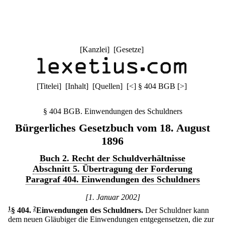
[
Kanzlei
] [
Gesetze
]
[
Titelei
] [
Inhalt
] [
Quellen
]
[
<
]
§ 404 BGB
[
>
]
§ 404 BGB. Einwendungen des Schuldners
Bürgerliches Gesetzbuch vom 18. August
1896
Buch 2. Recht der Schuldverhältnisse
Abschnitt 5. Übertragung der Forderung
Paragraf 404. Einwendungen des Schuldners
[1. Januar 2002]
1
§ 404
.
2
Einwendungen des Schuldners.
Der Schuldner kann
dem neuen Gläubiger die Einwendungen entgegensetzen, die zur