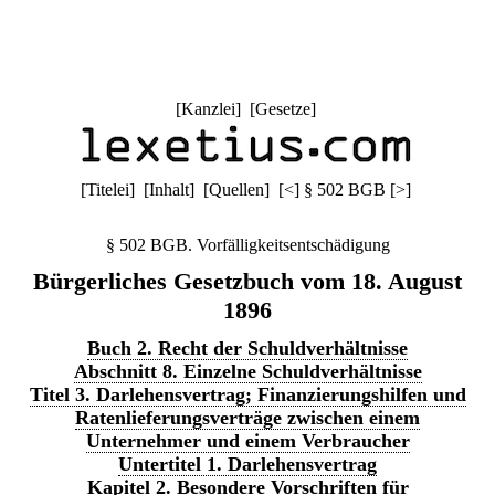
[
Kanzlei
] [
Gesetze
]
[
Titelei
] [
Inhalt
] [
Quellen
]
[
<
]
§ 502 BGB
[
>
]
§ 502 BGB. Vorfälligkeitsentschädigung
Bürgerliches Gesetzbuch vom 18. August
1896
Buch 2. Recht der Schuldverhältnisse
Abschnitt 8. Einzelne Schuldverhältnisse
Titel 3. Darlehensvertrag; Finanzierungshilfen und
Ratenlieferungsverträge zwischen einem
Unternehmer und einem Verbraucher
Untertitel 1. Darlehensvertrag
Kapitel 2. Besondere Vorschriften für