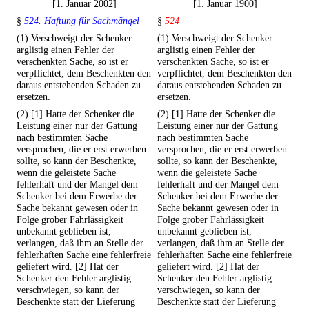
[1. Januar 2002]
[1. Januar 1900]
§
524. Haftung für Sachmängel
§
524
(1) Verschweigt der Schenker
(1) Verschweigt der Schenker
arglistig einen Fehler der
arglistig einen Fehler der
verschenkten Sache, so ist er
verschenkten Sache, so ist er
verpflichtet, dem Beschenkten den
verpflichtet, dem Beschenkten den
daraus entstehenden Schaden zu
daraus entstehenden Schaden zu
ersetzen.
ersetzen.
(2) [1] Hatte der Schenker die
(2) [1] Hatte der Schenker die
Leistung einer nur der Gattung
Leistung einer nur der Gattung
nach bestimmten Sache
nach bestimmten Sache
versprochen, die er erst erwerben
versprochen, die er erst erwerben
sollte, so kann der Beschenkte,
sollte, so kann der Beschenkte,
wenn die geleistete Sache
wenn die geleistete Sache
fehlerhaft und der Mangel dem
fehlerhaft und der Mangel dem
Schenker bei dem Erwerbe der
Schenker bei dem Erwerbe der
Sache bekannt gewesen oder in
Sache bekannt gewesen oder in
Folge grober Fahrlässigkeit
Folge grober Fahrlässigkeit
unbekannt geblieben ist,
unbekannt geblieben ist,
verlangen, daß ihm an Stelle der
verlangen, daß ihm an Stelle der
fehlerhaften Sache eine fehlerfreie
fehlerhaften Sache eine fehlerfreie
geliefert wird. [2] Hat der
geliefert wird. [2] Hat der
Schenker den Fehler arglistig
Schenker den Fehler arglistig
verschwiegen, so kann der
verschwiegen, so kann der
Beschenkte statt der Lieferung
Beschenkte statt der Lieferung