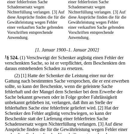
einer fehlerfreien Sache
einer fehlerfreien Sache
Schadensersatz wegen
Schadensersatz wegen
Nichterfüllung verlangen. [3] Auf
Nichterfüllung verlangen. [3] Auf
diese Ansprüche finden die für die
diese Ansprüche finden die für die
Gewährleistung wegen Fehler
Gewährleistung wegen Fehler
einer verkauften Sache geltenden
einer verkauften Sache geltenden
Vorschriften entsprechende
Vorschriften entsprechende
Anwendung.
Anwendung.
[1. Januar 1900–1. Januar 2002]
1
§ 524
.
(1) Verschweigt der Schenker arglistig einen Fehler der
verschenkten Sache, so ist er verpflichtet, dem Beschenkten den
daraus entstehenden Schaden zu ersetzen.
(2)
[1] Hatte der Schenker die Leistung einer nur der
Gattung nach bestimmten Sache versprochen, die er erst erwerben
sollte, so kann der Beschenkte, wenn die geleistete Sache
fehlerhaft und der Mangel dem Schenker bei dem Erwerbe der
Sache bekannt gewesen oder in Folge grober Fahrlässigkeit
unbekannt geblieben ist, verlangen, daß ihm an Stelle der
fehlerhaften Sache eine fehlerfreie geliefert wird.
[2] Hat der
Schenker den Fehler arglistig verschwiegen, so kann der
Beschenkte statt der Lieferung einer fehlerfreien Sache
Schadensersatz wegen Nichterfüllung verlangen.
[3] Auf diese
Ansprüche finden die für die Gewährleistung wegen Fehler einer