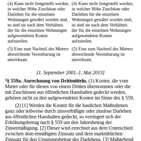
(4) Kann nicht festgestellt werden,
(4) Kann nicht festgestellt werden,
in welcher Höhe Zuschüsse oder
in welcher Höhe Zuschüsse oder
Darlehen für die einzelnen
Darlehen für die einzelnen
Wohnungen gewährt worden sind,
Wohnungen gewährt worden sind,
so sind sie nach dem Verhältnis
so sind sie nach dem Verhältnis
der für die einzelnen Wohnungen
der für die einzelnen Wohnungen
aufgewendeten Kosten
aufgewendeten Kosten
aufzuteilen.
aufzuteilen.
(5) Eine zum Nachteil des Mieters
(5) Eine zum Nachteil des Mieters
abweichende Vereinbarung ist
abweichende Vereinbarung ist
unwirksam.
unwirksam.
[1. September 2001–1. Mai 2013]
1
§ 559a
.
Anrechnung von Drittmitteln.
(1) Kosten, die vom
Mieter oder für diesen von einem Dritten übernommen oder die
mit Zuschüssen aus öffentlichen Haushalten gedeckt werden,
gehören nicht zu den aufgewendeten Kosten im Sinne des § 559.
(2)
[1] Werden die Kosten für die baulichen Maßnahmen
ganz oder teilweise durch zinsverbilligte oder zinslose Darlehen
aus öffentlichen Haushalten gedeckt, so verringert sich der
Erhöhungsbetrag nach § 559 um den Jahresbetrag der
Zinsermäßigung.
[2] Dieser wird errechnet aus dem Unterschied
zwischen dem ermäßigten Zinssatz und dem marktüblichen
Zinssatz für den Ursprungsbetrag des Darlehens.
[3] Maßgebend