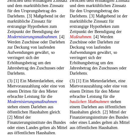
zwischen dem ermäßigten Zinssatz
zwischen dem ermäßigten Zinssatz
und dem marktüblichen Zinssatz
und dem marktüblichen Zinssatz
für den Ursprungsbetrag des
für den Ursprungsbetrag des
Darlehens. [3] Maßgebend ist der
Darlehens. [3] Maßgebend ist der
marktübliche Zinssatz für
marktübliche Zinssatz für
erstrangige Hypotheken zum
erstrangige Hypotheken zum
Zeitpunkt der Beendigung der
Zeitpunkt der Beendigung der
Modernisierungsmaßnahmen.
[4]
Maßnahmen.
[4] Werden
Werden Zuschüsse oder Darlehen
Zuschüsse oder Darlehen zur
zur Deckung von laufenden
Deckung von laufenden
Aufwendungen gewährt, so
Aufwendungen gewährt, so
verringert sich der
verringert sich der
Erhöhungsbetrag um den
Erhöhungsbetrag um den
Jahresbetrag des Zuschusses oder
Jahresbetrag des Zuschusses oder
Darlehens.
Darlehens.
(3) [1] Ein Mieterdarlehen, eine
(3) [1] Ein Mieterdarlehen, eine
Mietvorauszahlung oder eine von
Mietvorauszahlung oder eine von
einem Dritten für den Mieter
einem Dritten für den Mieter
erbrachte Leistung für die
erbrachte Leistung für die
Modernisierungsmaßnahmen
baulichen Maßnahmen
stehen
stehen einem Darlehen aus
einem Darlehen aus öffentlichen
öffentlichen Haushalten gleich.
Haushalten gleich. [2] Mittel der
[2] Mittel der
Finanzierungsinstitute des Bundes
Finanzierungsinstitute des Bundes
oder eines Landes gelten als Mittel
oder eines Landes gelten als Mittel
aus öffentlichen Haushalten.
aus öffentlichen Haushalten.