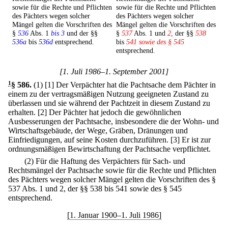
sowie für die Rechte und Pflichten
sowie für die Rechte und Pflichten
des Pächters wegen solcher
des Pächters wegen solcher
Mängel gelten die Vorschriften des
Mängel gelten die Vorschriften des
§
536
Abs. 1
bis 3
und der §§
§
537
Abs. 1 und
2,
der §§
538
536a
bis
536d
entsprechend.
bis
541 sowie des § 545
entsprechend.
[1. Juli 1986–1. September 2001]
1
§ 586
.
(1)
[1] Der Verpächter hat die Pachtsache dem Pächter in
einem zu der vertragsmäßigen Nutzung geeigneten Zustand zu
überlassen und sie während der Pachtzeit in diesem Zustand zu
erhalten.
[2] Der Pächter hat jedoch die gewöhnlichen
Ausbesserungen der Pachtsache, insbesondere die der Wohn- und
Wirtschaftsgebäude, der Wege, Gräben, Dränungen und
Einfriedigungen, auf seine Kosten durchzuführen.
[3] Er ist zur
ordnungsmäßigen Bewirtschaftung der Pachtsache verpflichtet.
(2) Für die Haftung des Verpächters für Sach- und
Rechtsmängel der Pachtsache sowie für die Rechte und Pflichten
des Pächters wegen solcher Mängel gelten die Vorschriften des §
537 Abs. 1 und 2, der §§ 538 bis 541 sowie des § 545
entsprechend.
[1. Januar 1900–1. Juli 1986]