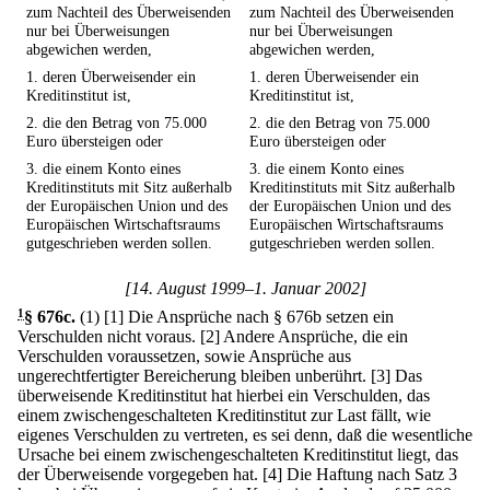
zum Nachteil des Überweisenden
zum Nachteil des Überweisenden
nur bei Überweisungen
nur bei Überweisungen
abgewichen werden,
abgewichen werden,
1. deren Überweisender ein
1. deren Überweisender ein
Kreditinstitut ist,
Kreditinstitut ist,
2. die den Betrag von 75.000
2. die den Betrag von 75.000
Euro übersteigen oder
Euro übersteigen oder
3. die einem Konto eines
3. die einem Konto eines
Kreditinstituts mit Sitz außerhalb
Kreditinstituts mit Sitz außerhalb
der Europäischen Union und des
der Europäischen Union und des
Europäischen Wirtschaftsraums
Europäischen Wirtschaftsraums
gutgeschrieben werden sollen.
gutgeschrieben werden sollen.
[14. August 1999–1. Januar 2002]
1
§ 676c
.
(1)
[1] Die Ansprüche nach § 676b setzen ein
Verschulden nicht voraus.
[2] Andere Ansprüche, die ein
Verschulden voraussetzen, sowie Ansprüche aus
ungerechtfertigter Bereicherung bleiben unberührt.
[3] Das
überweisende Kreditinstitut hat hierbei ein Verschulden, das
einem zwischengeschalteten Kreditinstitut zur Last fällt, wie
eigenes Verschulden zu vertreten, es sei denn, daß die wesentliche
Ursache bei einem zwischengeschalteten Kreditinstitut liegt, das
der Überweisende vorgegeben hat.
[4] Die Haftung nach Satz 3