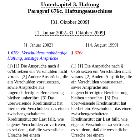
Unterkapitel 3. Haftung
Paragraf 676c. Haftungsausschluss
[31. Oktober 2009]
[1. Januar 2002–31. Oktober 2009]
[1. Januar 2002]
[14. August 1999]
§
676c. Verschuldensunabhängige
§
676c
Haftung, sonstige Ansprüche
(1) [1] Die Ansprüche nach §
(1) [1] Die Ansprüche nach §
676b setzen ein Verschulden nicht
676b setzen ein Verschulden nicht
voraus. [2] Andere Ansprüche, die
voraus. [2] Andere Ansprüche, die
ein Verschulden voraussetzen,
ein Verschulden voraussetzen,
sowie Ansprüche aus
sowie Ansprüche aus
ungerechtfertigter Bereicherung
ungerechtfertigter Bereicherung
bleiben unberührt. [3] Das
bleiben unberührt. [3] Das
überweisende Kreditinstitut hat
überweisende Kreditinstitut hat
hierbei ein Verschulden, das einem
hierbei ein Verschulden, das einem
zwischengeschalteten
zwischengeschalteten
Kreditinstitut zur Last fällt, wie
Kreditinstitut zur Last fällt, wie
eigenes Verschulden zu vertreten,
eigenes Verschulden zu vertreten,
es sei denn, daß die wesentliche
es sei denn, daß die wesentliche
Ursache bei einem
Ursache bei einem