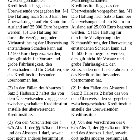
zwischengeschalteten
zwischengeschalteten
Kreditinstitut liegt, das der
Kreditinstitut liegt, das der
Überweisende vorgegeben hat. [4]
Überweisende vorgegeben hat. [4]
Die Haftung nach Satz 3 kann bei
Die Haftung nach Satz 3 kann bei
Überweisungen auf ein Konto im
Überweisungen auf ein Konto im
Ausland auf 25.000 Euro begrenzt
Ausland auf 25.000 Euro begrenzt
werden. [5] Die Haftung für
werden. [5] Die Haftung für
durch die Verzögerung oder
durch die Verzögerung oder
Nichtausführung der Überweisung
Nichtausführung der Überweisung
entstandenen Schaden kann auf
entstandenen Schaden kann auf
12.500 Euro begrenzt werden;
12.500 Euro begrenzt werden;
dies gilt nicht für Vorsatz und
dies gilt nicht für Vorsatz und
grobe Fahrlässigkeit, den
grobe Fahrlässigkeit, den
Zinsschaden und für Gefahren, die
Zinsschaden und für Gefahren, die
das Kreditinstitut besonders
das Kreditinstitut besonders
übernommen hat.
übernommen hat.
(2) In den Fällen des Absatzes 1
(2) In den Fällen des Absatzes 1
Satz 3 Halbsatz 2 haftet das von
Satz 3 Halbsatz 2 haftet das von
dem Überweisenden vorgegebene
dem Überweisenden vorgegebene
zwischengeschaltete Kreditinstitut
zwischengeschaltete Kreditinstitut
anstelle des überweisenden
anstelle des überweisenden
Kreditinstituts.
Kreditinstituts.
(3) Von den Vorschriften des §
(3) Von den Vorschriften des §
675 Abs. 1, der §§ 676a und 676b
675 Abs. 1, der §§ 676a und 676b
und des Absatzes 1 darf, soweit
und des Absatzes 1 darf, soweit
dort nichts anderes bestimmt ist,
dort nichts anderes bestimmt ist,