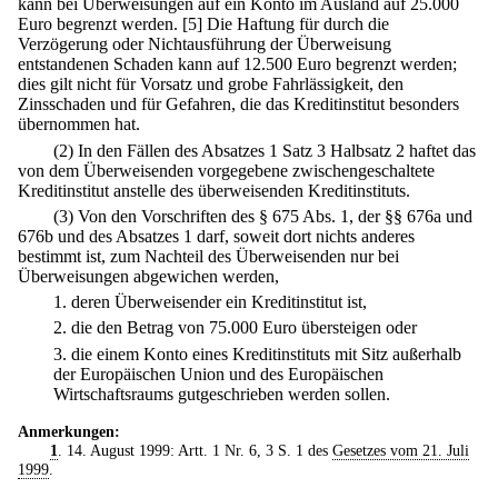
kann bei Überweisungen auf ein Konto im Ausland auf 25.000
Euro begrenzt werden.
[5] Die Haftung für durch die
Verzögerung oder Nichtausführung der Überweisung
entstandenen Schaden kann auf 12.500 Euro begrenzt werden;
dies gilt nicht für Vorsatz und grobe Fahrlässigkeit, den
Zinsschaden und für Gefahren, die das Kreditinstitut besonders
übernommen hat.
(2) In den Fällen des Absatzes 1 Satz 3 Halbsatz 2 haftet das
von dem Überweisenden vorgegebene zwischengeschaltete
Kreditinstitut anstelle des überweisenden Kreditinstituts.
(3) Von den Vorschriften des § 675 Abs. 1, der §§ 676a und
676b und des Absatzes 1 darf, soweit dort nichts anderes
bestimmt ist, zum Nachteil des Überweisenden nur bei
Überweisungen abgewichen werden,
1.
deren Überweisender ein Kreditinstitut ist,
2.
die den Betrag von 75.000 Euro übersteigen oder
3.
die einem Konto eines Kreditinstituts mit Sitz außerhalb
der Europäischen Union und des Europäischen
Wirtschaftsraums gutgeschrieben werden sollen.
Anmerkungen:
1
. 14. August 1999: Artt. 1 Nr. 6, 3 S. 1 des
Gesetzes vom 21. Juli
1999
.