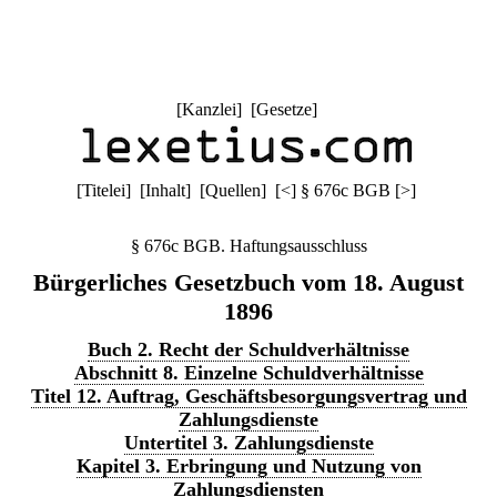
[
Kanzlei
] [
Gesetze
]
[
Titelei
] [
Inhalt
] [
Quellen
]
[
<
]
§ 676c BGB
[
>
]
§ 676c BGB. Haftungsausschluss
Bürgerliches Gesetzbuch vom 18. August
1896
Buch 2. Recht der Schuldverhältnisse
Abschnitt 8. Einzelne Schuldverhältnisse
Titel 12. Auftrag, Geschäftsbesorgungsvertrag und
Zahlungsdienste
Untertitel 3. Zahlungsdienste
Kapitel 3. Erbringung und Nutzung von
Zahlungsdiensten