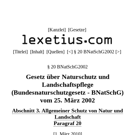
[
Kanzlei
] [
Gesetze
]
[
Titelei
] [
Inhalt
] [
Quellen
]
[
<
]
§ 20 BNatSchG2002
[
>
]
§ 20 BNatSchG2002
Gesetz über Naturschutz und
Landschaftspflege
(Bundesnaturschutzgesetz - BNatSchG)
vom 25. März 2002
Abschnitt 3. Allgemeiner Schutz von Natur und
Landschaft
Paragraf 20
[1. März 2010]