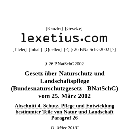
[
Kanzlei
] [
Gesetze
]
[
Titelei
] [
Inhalt
] [
Quellen
]
[
<
]
§ 26 BNatSchG2002
[
>
]
§ 26 BNatSchG2002
Gesetz über Naturschutz und
Landschaftspflege
(Bundesnaturschutzgesetz - BNatSchG)
vom 25. März 2002
Abschnitt 4. Schutz, Pflege und Entwicklung
bestimmter Teile von Natur und Landschaft
Paragraf 26
[1. März 2010]