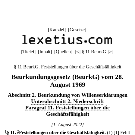
[
Kanzlei
] [
Gesetze
]
[
Titelei
] [
Inhalt
] [
Quellen
]
[
<
]
§ 11 BeurkG
[
>
]
§ 11 BeurkG. Feststellungen über die Geschäftsfähigkeit
Beurkundungsgesetz (BeurkG) vom 28.
August 1969
Abschnitt 2. Beurkundung von Willenserklärungen
Unterabschnitt 2. Niederschrift
Paragraf 11. Feststellungen über die
Geschäftsfähigkeit
[1. August 2022]
1
§ 11
.
2
Feststellungen über die Geschäftsfähigkeit.
(1)
[1] Fehlt