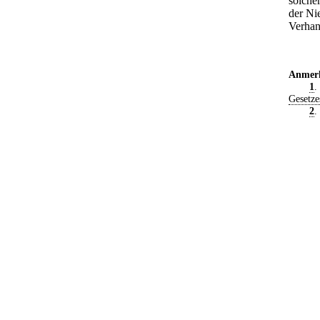
solche
der Ni
Verhan
Anmer
1
.
Gesetze
2
.