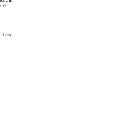
cht; in
 der
. 1 des