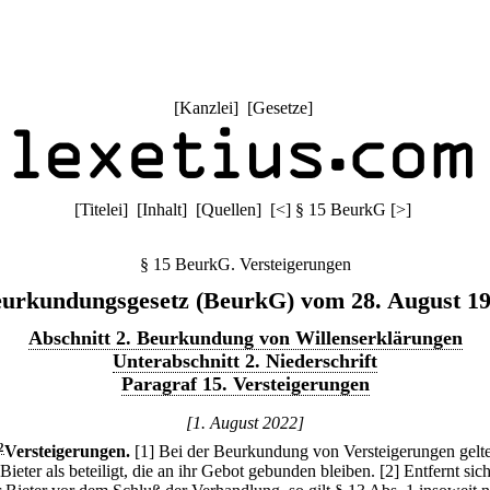
[
Kanzlei
] [
Gesetze
]
[
Titelei
] [
Inhalt
] [
Quellen
]
[
<
]
§ 15 BeurkG
[
>
]
§ 15 BeurkG. Versteigerungen
urkundungsgesetz (BeurkG) vom 28. August 1
Abschnitt 2. Beurkundung von Willenserklärungen
Unterabschnitt 2. Niederschrift
Paragraf 15. Versteigerungen
[1. August 2022]
2
Versteigerungen.
[1] Bei der Beurkundung von Versteigerungen gelt
Bieter als beteiligt, die an ihr Gebot gebunden bleiben.
[2] Entfernt sic