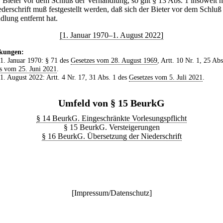
r Bieter vor dem Schluß der Verhandlung, so gilt § 13 Abs. 1 insoweit ni
ederschrift muß festgestellt werden, daß sich der Bieter vor dem Schluß
dlung entfernt hat.
[1. Januar 1970–1. August 2022]
kungen:
 1. Januar 1970: § 71 des
Gesetzes vom 28. August 1969
, Artt. 10 Nr. 1, 25 Abs
s vom 25. Juni 2021
.
 1. August 2022: Artt. 4 Nr. 17, 31 Abs. 1 des
Gesetzes vom 5. Juli 2021
.
Umfeld von § 15 BeurkG
§ 14 BeurkG. Eingeschränkte Vorlesungspflicht
§ 15 BeurkG. Versteigerungen
§ 16 BeurkG. Übersetzung der Niederschrift
[
Impressum/Datenschutz
]