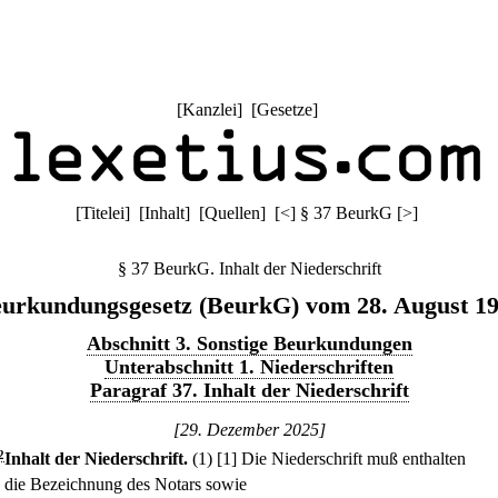
[
Kanzlei
] [
Gesetze
]
[
Titelei
] [
Inhalt
] [
Quellen
]
[
<
]
§ 37 BeurkG
[
>
]
§ 37 BeurkG. Inhalt der Niederschrift
urkundungsgesetz (BeurkG) vom 28. August 1
Abschnitt 3. Sonstige Beurkundungen
Unterabschnitt 1. Niederschriften
Paragraf 37. Inhalt der Niederschrift
[29. Dezember 2025]
2
Inhalt der Niederschrift.
(1)
[1] Die Niederschrift muß enthalten
.
die Bezeichnung des Notars sowie