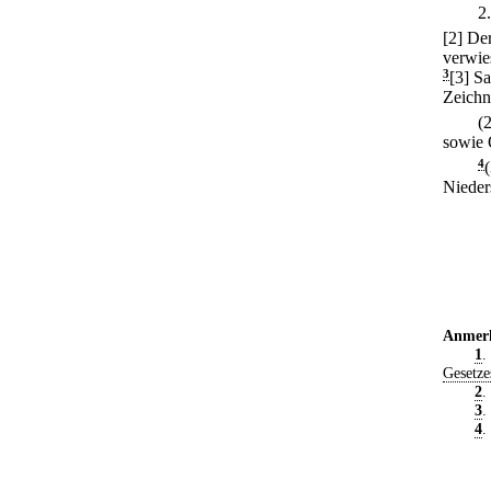
2
[2] Der
verwies
3
[3] S
Zeichn
(
sowie 
4
Nieder
Anmer
1
.
Gesetze
2
.
3
.
4
.