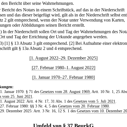
.
den Bericht über seine Wahrnehmungen.
 Bericht des Notars in einem Schriftstück, auf das in der Niederschrift
en und das dieser beigefügt wird, gilt als in der Niederschrift selbst ent
atz 2 gilt entsprechend, wenn der Notar unter Verwendung von Karten,
ungen oder Abbildungen seinen Bericht erstellt.
2) In der Niederschrift sollen Ort und Tag der Wahrnehmungen des Not
Ort und Tag der Errichtung der Urkunde angegeben werden.
(3)
[1] § 13 Absatz 3 gilt entsprechend.
[2] Bei Aufnahme einer elektro
schrift gilt § 13a Absatz 2 und 4 entsprechend.
[1. August 2022–29. Dezember 2025]
[27. Februar 1980–1. August 2022]
[1. Januar 1970–27. Februar 1980]
kungen:
 1. Januar 1970: § 71 des
Gesetzes vom 28. August 1969
, Artt. 10 Nr. 1, 25 Abs
s vom 25. Juni 2021
.
 1. August 2022: Artt. 4 Nr. 17, 31 Abs. 1 des
Gesetzes vom 5. Juli 2021
.
 27. Februar 1980: §§ 3 Nr. 4, 5 des
Gesetzes vom 20. Februar 1980
.
 29. Dezember 2025: Artt. 3 Nr. 16, 12 S. 1 des
Gesetzes vom 10. Dezember 2
Umfeld von § 37 BeurkG