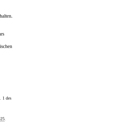
halten.
ars
nischen
. 1 des
025
.