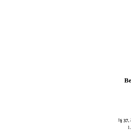
Be
1
§ 37
.
1