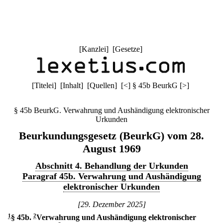
[
Kanzlei
] [
Gesetze
]
[
Titelei
] [
Inhalt
] [
Quellen
]
[
<
]
§ 45b BeurkG
[
>
]
§ 45b BeurkG. Verwahrung und Aushändigung elektronischer
Urkunden
Beurkundungsgesetz (BeurkG) vom 28.
August 1969
Abschnitt 4. Behandlung der Urkunden
Paragraf 45b. Verwahrung und Aushändigung
elektronischer Urkunden
[29. Dezember 2025]
1
§ 45b
.
2
Verwahrung und Aushändigung elektronischer