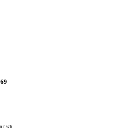
969
en nach