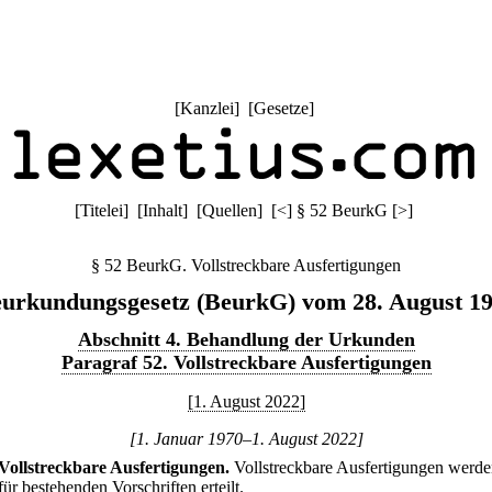
[
Kanzlei
] [
Gesetze
]
[
Titelei
] [
Inhalt
] [
Quellen
]
[
<
]
§ 52 BeurkG
[
>
]
§ 52 BeurkG. Vollstreckbare Ausfertigungen
urkundungsgesetz (BeurkG) vom 28. August 1
Abschnitt 4. Behandlung der Urkunden
Paragraf 52. Vollstreckbare Ausfertigungen
[1. August 2022]
[1. Januar 1970–1. August 2022]
Vollstreckbare Ausfertigungen.
Vollstreckbare Ausfertigungen werd
ür bestehenden Vorschriften erteilt.