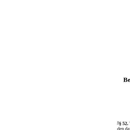
Be
1
§ 52
.
den daf