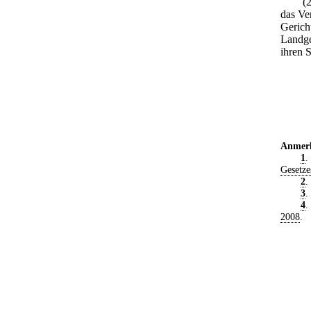
(
das Ve
Gericht
Landger
ihren S
Anmer
1
.
Gesetze
2
.
3
.
4
.
2008
.