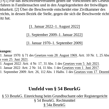
2)
[1] Für das Beschwerdeverfahren gelten die Vorschriften des Gesetz
rfahren in Familiensachen und in den Angelegenheiten der freiwilligen
sbarkeit.
[2] Über die Beschwerde entscheidet eine Zivilkammer des
ichts, in dessen Bezirk die Stelle, gegen die sich die Beschwerde richt
itz hat.
[1. Januar 2022–1. August 2022]
[1. September 2009–1. Januar 2022]
[1. Januar 1970–1. September 2009]
kungen:
 1. Januar 1970: § 71 des
Gesetzes vom 28. August 1969
, Artt. 10 Nr. 1, 25 Abs
s vom 25. Juni 2021
.
 1. August 2022: Artt. 4 Nr. 17, 31 Abs. 1 des
Gesetzes vom 5. Juli 2021
.
 1. Januar 2022: Artt. 2 Nr. 14, 11 Abs. 1 des
Gesetzes vom 1. Juni 2017
.
 1. September 2009: Artt. 26, 112 Abs. 1 Halbs. 1 des
Gesetzes vom 17. Dezem
Umfeld von § 54 BeurkG
§ 53 BeurkG. Einreichung beim Grundbuchamt oder Registergericht
§ 54 BeurkG. Rechtsmittel
§ 54a BeurkG