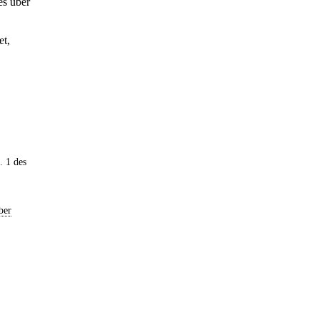
es über
et,
. 1 des
ber