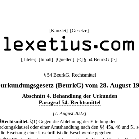
[
Kanzlei
] [
Gesetze
]
[
Titelei
] [
Inhalt
] [
Quellen
]
[
<
]
§ 54 BeurkG
[
>
]
§ 54 BeurkG. Rechtsmittel
urkundungsgesetz (BeurkG) vom 28. August 1
Abschnitt 4. Behandlung der Urkunden
Paragraf 54. Rechtsmittel
[1. August 2022]
2
Rechtsmittel.
3
(1) Gegen die Ablehnung der Erteilung der
reckungsklausel oder einer Amtshandlung nach den §§ 45a, 46 und 51 
die Ersetzung einer Urschrift ist die Beschwerde gegeben.
4