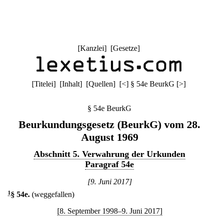
[
Kanzlei
] [
Gesetze
]
[
Titelei
] [
Inhalt
] [
Quellen
]
[
<
]
§ 54e BeurkG
[
>
]
§ 54e BeurkG
Beurkundungsgesetz (BeurkG) vom 28.
August 1969
Abschnitt 5. Verwahrung der Urkunden
Paragraf 54e
[9. Juni 2017]
1
§ 54e
.
(weggefallen)
[8. September 1998–9. Juni 2017]