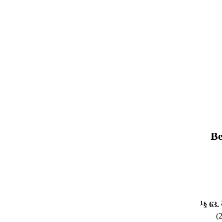
Be
1
§ 63
.
(