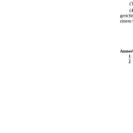
(
(
gerich
einem 
Anmer
1
.
2
.