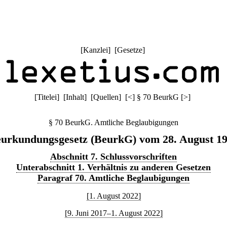
[
Kanzlei
] [
Gesetze
]
[
Titelei
] [
Inhalt
] [
Quellen
]
[
<
]
§ 70 BeurkG
[
>
]
§ 70 BeurkG. Amtliche Beglaubigungen
urkundungsgesetz (BeurkG) vom 28. August 1
Abschnitt 7. Schlussvorschriften
Unterabschnitt 1. Verhältnis zu anderen Gesetzen
Paragraf 70. Amtliche Beglaubigungen
[1. August 2022]
[9. Juni 2017–1. August 2022]