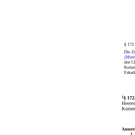
§ 172
Die Z
[Mann
den Ch
Komma
Eskad
1
§ 172
Heeres
Komman
Anmer
1
.