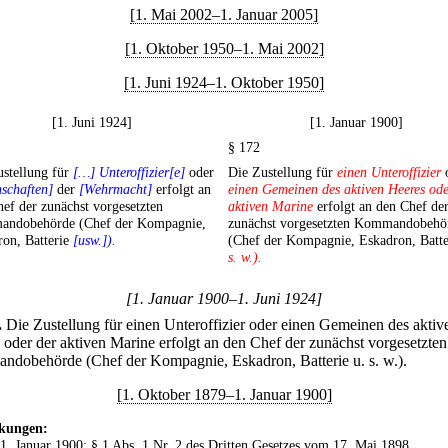
[1. Mai 2002–1. Januar 2005]
[1. Oktober 1950–1. Mai 2002]
[1. Juni 1924–1. Oktober 1950]
[1. Juni 1924]
[1. Januar 1900]
§ 172
ustellung für
[…] Unteroffizier[e]
oder
Die Zustellung für
einen Unteroffizier
schaften]
der
[Wehrmacht]
erfolgt an
einen Gemeinen des aktiven Heeres od
ef der zunächst vorgesetzten
aktiven Marine
erfolgt an den Chef de
ndobehörde (Chef der Kompagnie,
zunächst vorgesetzten Kommandobehö
ron, Batterie
[usw.]).
(Chef der Kompagnie, Eskadron, Batt
s. w.).
[1. Januar 1900–1. Juni 1924]
.
Die Zustellung für einen Unteroffizier oder einen Gemeinen des aktiv
 oder der aktiven Marine erfolgt an den Chef der zunächst vorgesetzten
dobehörde (Chef der Kompagnie, Eskadron, Batterie u. s. w.).
[1. Oktober 1879–1. Januar 1900]
kungen:
 1. Januar 1900: § 1 Abs. 1 Nr. 2 des
Dritten Gesetzes vom 17. Mai 1898
,