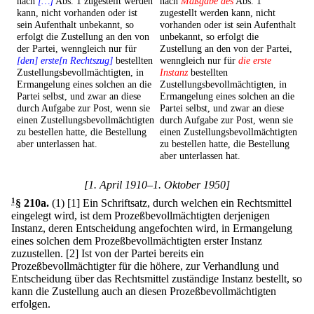
nach
[…]
Abs. 1 zugestellt werden
nach
Maßgabe des
Abs. 1
kann, nicht vorhanden oder ist
zugestellt werden kann, nicht
sein Aufenthalt unbekannt, so
vorhanden oder ist sein Aufenthalt
erfolgt die Zustellung an den von
unbekannt, so erfolgt die
der Partei, wenngleich nur für
Zustellung an den von der Partei,
[den] erste[n Rechtszug]
bestellten
wenngleich nur für
die erste
Zustellungsbevollmächtigten, in
Instanz
bestellten
Ermangelung eines solchen an die
Zustellungsbevollmächtigten, in
Partei selbst, und zwar an diese
Ermangelung eines solchen an die
durch Aufgabe zur Post, wenn sie
Partei selbst, und zwar an diese
einen Zustellungsbevollmächtigten
durch Aufgabe zur Post, wenn sie
zu bestellen hatte, die Bestellung
einen Zustellungsbevollmächtigten
aber unterlassen hat.
zu bestellen hatte, die Bestellung
aber unterlassen hat.
[1. April 1910–1. Oktober 1950]
1
§ 210a
.
(1)
[1] Ein Schriftsatz, durch welchen ein Rechtsmittel
eingelegt wird, ist dem Prozeßbevollmächtigten derjenigen
Instanz, deren Entscheidung angefochten wird, in Ermangelung
eines solchen dem Prozeßbevollmächtigten erster Instanz
zuzustellen.
[2] Ist von der Partei bereits ein
Prozeßbevollmächtigter für die höhere, zur Verhandlung und
Entscheidung über das Rechtsmittel zuständige Instanz bestellt, so
kann die Zustellung auch an diesen Prozeßbevollmächtigten
erfolgen.