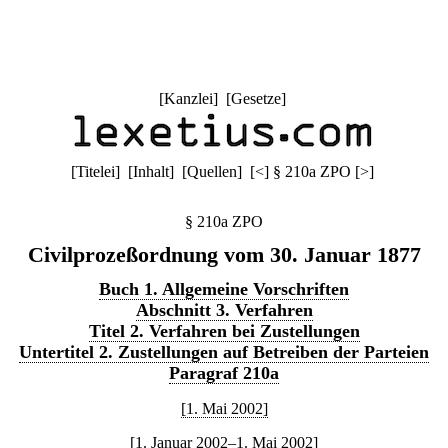
[
Kanzlei
] [
Gesetze
]
[
Titelei
] [
Inhalt
] [
Quellen
]
[
<
]
§ 210a ZPO
[
>
]
§ 210a ZPO
Civilprozeßordnung vom 30. Januar 1877
Buch 1. Allgemeine Vorschriften
Abschnitt 3. Verfahren
Titel 2. Verfahren bei Zustellungen
Untertitel 2. Zustellungen auf Betreiben der Parteien
Paragraf 210a
[1. Mai 2002]
[1. Januar 2002–1. Mai 2002]