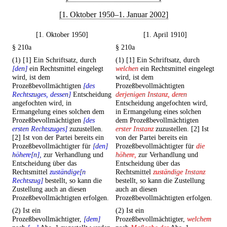
[1. Oktober 1950–1. Januar 2002]
[1. Oktober 1950]
[1. April 1910]
§ 210a
§ 210a
(1) [1] Ein Schriftsatz, durch
(1) [1] Ein Schriftsatz, durch
[den]
ein Rechtsmittel eingelegt
welchen
ein Rechtsmittel eingelegt
wird, ist dem
wird, ist dem
Prozeßbevollmächtigten
[des
Prozeßbevollmächtigten
Rechtszuges, dessen]
Entscheidung
derjenigen Instanz, deren
angefochten wird, in
Entscheidung angefochten wird,
Ermangelung eines solchen dem
in Ermangelung eines solchen
Prozeßbevollmächtigten
[des
dem Prozeßbevollmächtigten
ersten Rechtszuges]
zuzustellen.
erster Instanz
zuzustellen. [2] Ist
[2] Ist von der Partei bereits ein
von der Partei bereits ein
Prozeßbevollmächtigter für
[den]
Prozeßbevollmächtigter für
die
höhere[n],
zur Verhandlung und
höhere,
zur Verhandlung und
Entscheidung über das
Entscheidung über das
Rechtsmittel
zuständige[n
Rechtsmittel
zuständige Instanz
Rechtszug]
bestellt, so kann die
bestellt, so kann die Zustellung
Zustellung auch an diesen
auch an diesen
Prozeßbevollmächtigten erfolgen.
Prozeßbevollmächtigten erfolgen.
(2) Ist ein
(2) Ist ein
Prozeßbevollmächtigter,
[dem]
Prozeßbevollmächtigter,
welchem