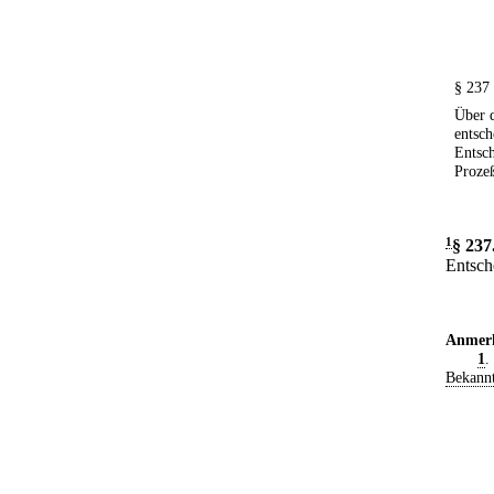
§ 237
Über 
entsch
Entsch
Prozeß
1
§ 237
Entsch
Anmer
1
.
Bekann