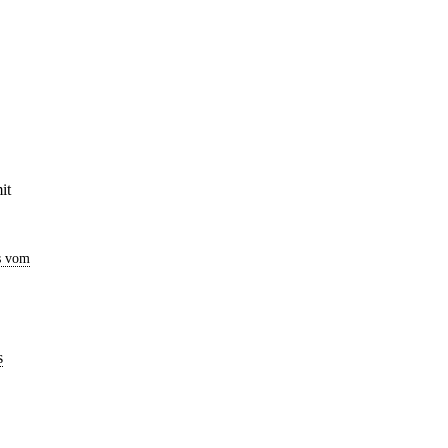
it
s vom
s