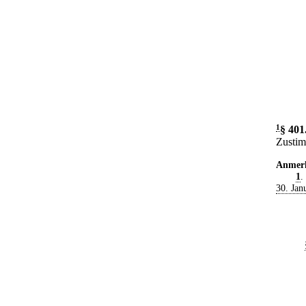
1
§ 401
Zustim
Anmer
1
.
30. Jan