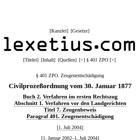
[
Kanzlei
] [
Gesetze
]
[
Titelei
] [
Inhalt
] [
Quellen
]
[
<
]
§ 401 ZPO
[
>
]
§ 401 ZPO. Zeugenentschädigung
Civilprozeßordnung vom 30. Januar 1877
Buch 2. Verfahren im ersten Rechtszug
Abschnitt 1. Verfahren vor den Landgerichten
Titel 7. Zeugenbeweis
Paragraf 401. Zeugenentschädigung
[1. Juli 2004]
[1. Januar 2002–1. Juli 2004]