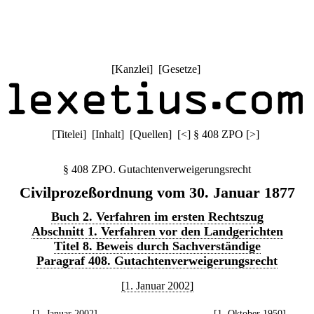
[
Kanzlei
] [
Gesetze
]
[
Titelei
] [
Inhalt
] [
Quellen
]
[
<
]
§ 408 ZPO
[
>
]
§ 408 ZPO. Gutachtenverweigerungsrecht
Civilprozeßordnung vom 30. Januar 1877
Buch 2. Verfahren im ersten Rechtszug
Abschnitt 1. Verfahren vor den Landgerichten
Titel 8. Beweis durch Sachverständige
Paragraf 408. Gutachtenverweigerungsrecht
[1. Januar 2002]
[1. Januar 2002]
[1. Oktober 1950]