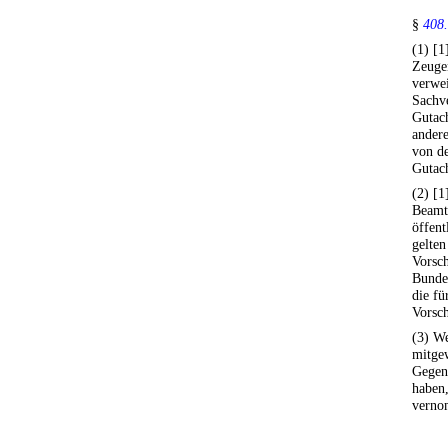
§
408.
(1) [1
Zeuge
verwei
Sachv
Gutach
ander
von de
Gutach
(2) [1
Beamte
öffent
gelten
Vorsch
Bundes
die f
Vorsch
(3) We
mitgew
Gegens
haben,
verno