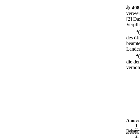
1
§ 408
verwei
[2] Da
Verpfl
3
des öf
beamte
Landes
4
die de
verno
Anmer
1
.
Bekann
2
.