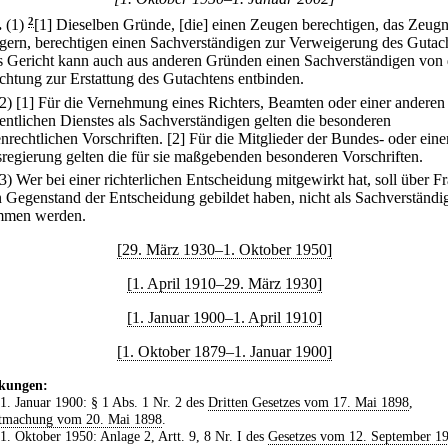
.
(1)
2
[1] Dieselben Gründe, [die] einen Zeugen berechtigen, das Zeugn
gern, berechtigen einen Sachverständigen zur Verweigerung des Gutac
s Gericht kann auch aus anderen Gründen einen Sachverständigen von 
ichtung zur Erstattung des Gutachtens entbinden.
(2)
[1] Für die Vernehmung eines Richters, Beamten oder einer anderen
fentlichen Dienstes als Sachverständigen gelten die besonderen
nrechtlichen Vorschriften.
[2] Für die Mitglieder der Bundes- oder eine
regierung gelten die für sie maßgebenden besonderen Vorschriften.
(3) Wer bei einer richterlichen Entscheidung mitgewirkt hat, soll über F
n Gegenstand der Entscheidung gebildet haben, nicht als Sachverständi
mmen werden.
[29. März 1930–1. Oktober 1950]
[1. April 1910–29. März 1930]
[1. Januar 1900–1. April 1910]
[1. Oktober 1879–1. Januar 1900]
kungen:
 1. Januar 1900: § 1 Abs. 1 Nr. 2 des
Dritten Gesetzes vom 17. Mai 1898
,
tmachung vom 20. Mai 1898
.
 1. Oktober 1950: Anlage 2, Artt. 9, 8 Nr. I des
Gesetzes vom 12. September 1