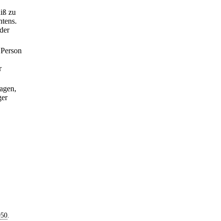
iß zu
htens.
der
 Person
r
ragen,
ger
950
.