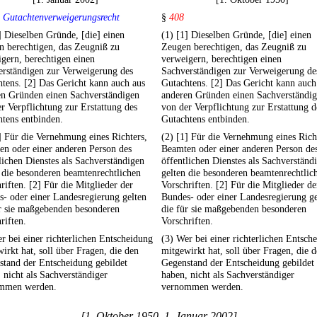
 Gutachtenverweigerungsrecht
§
408
] Dieselben Gründe, [die] einen
(1) [1] Dieselben Gründe, [die] einen
n berechtigen, das Zeugniß zu
Zeugen berechtigen, das Zeugniß zu
gern, berechtigen einen
verweigern, berechtigen einen
erständigen zur Verweigerung des
Sachverständigen zur Verweigerung de
tens. [2] Das Gericht kann auch aus
Gutachtens. [2] Das Gericht kann auch
en Gründen einen Sachverständigen
anderen Gründen einen Sachverständi
r Verpflichtung zur Erstattung des
von der Verpflichtung zur Erstattung d
tens entbinden.
Gutachtens entbinden.
] Für die Vernehmung eines Richters,
(2) [1] Für die Vernehmung eines Rich
n oder einer anderen Person des
Beamten oder einer anderen Person de
lichen Dienstes als Sachverständigen
öffentlichen Dienstes als Sachverständ
 die besonderen beamtenrechtlichen
gelten die besonderen beamtenrechtlic
riften. [2] Für die Mitglieder der
Vorschriften. [2] Für die Mitglieder de
- oder einer Landesregierung gelten
Bundes- oder einer Landesregierung ge
ür sie maßgebenden besonderen
die für sie maßgebenden besonderen
riften.
Vorschriften.
r bei einer richterlichen Entscheidung
(3) Wer bei einer richterlichen Entsch
irkt hat, soll über Fragen, die den
mitgewirkt hat, soll über Fragen, die 
tand der Entscheidung gebildet
Gegenstand der Entscheidung gebildet
 nicht als Sachverständiger
haben, nicht als Sachverständiger
mmen werden.
vernommen werden.
[1. Oktober 1950–1. Januar 2002]