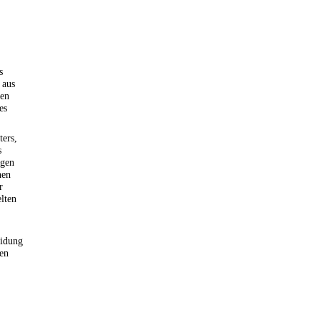
s
 aus
gen
es
ters,
s
igen
hen
r
lten
eidung
den