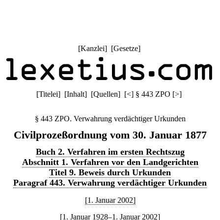
[
Kanzlei
] [
Gesetze
]
[
Titelei
] [
Inhalt
] [
Quellen
]
[
<
]
§ 443 ZPO
[
>
]
§ 443 ZPO. Verwahrung verdächtiger Urkunden
Civilprozeßordnung vom 30. Januar 1877
Buch 2. Verfahren im ersten Rechtszug
Abschnitt 1. Verfahren vor den Landgerichten
Titel 9. Beweis durch Urkunden
Paragraf 443. Verwahrung verdächtiger Urkunden
[1. Januar 2002]
[1. Januar 1928–1. Januar 2002]