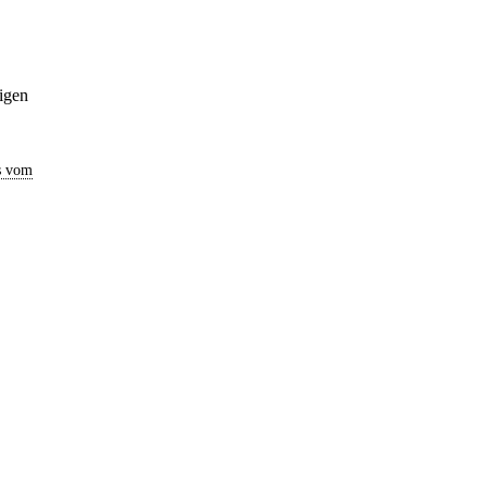
igen
s vom