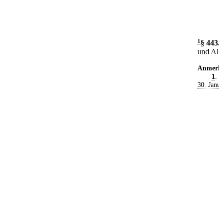
1
§ 443
und Al
Anmer
1
.
30. Jan