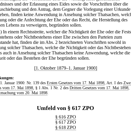
dnisses und der Erlassung eines Eides sowie die Vorschriften über die
uschiebung und den Antrag, dem Gegner die Vorlegung einer Urkunde
eben, finden keine Anwendung in Ansehung solcher Thatsachen, welch
ung oder die Anfechtung der Ehe oder das Recht, die Herstellung des
hen Lebens zu verweigern, begründen sollen.
3) In einem Rechtsstreite, welcher die Nichtigkeit der Ehe oder die Fests
stehens oder Nichtbestehens einer Ehe zwischen den Parteien zum
tande hat, finden die im Abs. 2 bezeichneten Vorschriften sowohl in
ng solcher Thatsachen, welche die Nichtigkeit oder das Nichtbestehen
ls auch in Ansehung solcher Thatsachen keine Anwendung, welche die
keit oder das Bestehen der Ehe begründen sollen.
[1. Oktober 1879–1. Januar 1900]
kungen:
 1. Januar 1900: Nr. 139 des
Ersten Gesetzes vom 17. Mai 1898
, Art. I des
Zwe
s vom 17. Mai 1898
, § 1 Abs. 1 Nr. 2 des
Dritten Gesetzes vom 17. Mai 1898
,
tmachung vom 20. Mai 1898
.
Umfeld von § 617 ZPO
§ 616 ZPO
§ 617 ZPO
§ 618 ZPO