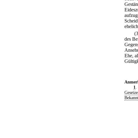
Gestän
Eidesz
aufzug
Scheid
ehelic
(
des Be
Gegens
Ansehu
Ehe, a
Gültig
Anmer
1
.
Gesetze
Bekann