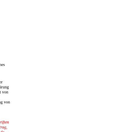
nes
er
lärung
t von
ng von
riften
trag,