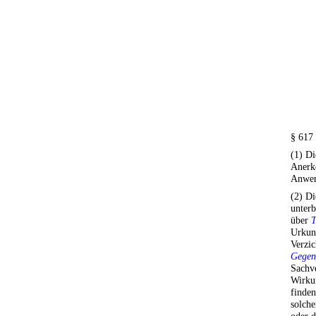
§ 617
(1) Di
Anerk
Anwen
(2) Di
unterb
über
T
Urkund
Verzic
Gegen
Sachve
Wirkun
finde
solch