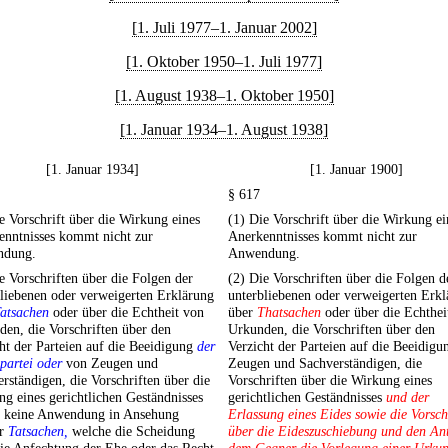
[1. Juli 1977–1. Januar 2002]
[1. Oktober 1950–1. Juli 1977]
[1. August 1938–1. Oktober 1950]
[1. Januar 1934–1. August 1938]
[1. Januar 1934]
[1. Januar 1900]
§ 617
e Vorschrift über die Wirkung eines
(1) Die Vorschrift über die Wirkung ei
enntnisses kommt nicht zur
Anerkenntnisses kommt nicht zur
dung.
Anwendung.
e Vorschriften über die Folgen der
(2) Die Vorschriften über die Folgen d
liebenen oder verweigerten Erklärung
unterbliebenen oder verweigerten Erk
atsachen
oder über die Echtheit von
über
Thatsachen
oder über die Echthei
en, die Vorschriften über den
Urkunden, die Vorschriften über den
ht der Parteien auf die Beeidigung
der
Verzicht der Parteien auf die Beeidigu
partei oder
von Zeugen und
Zeugen und Sachverständigen, die
rständigen, die Vorschriften über die
Vorschriften über die Wirkung eines
g eines gerichtlichen Geständnisses
gerichtlichen Geständnisses
und der
n keine Anwendung in Ansehung
Erlassung eines Eides sowie die Vorsch
er
Tatsachen,
welche die Scheidung
über die Eideszuschiebung und den An