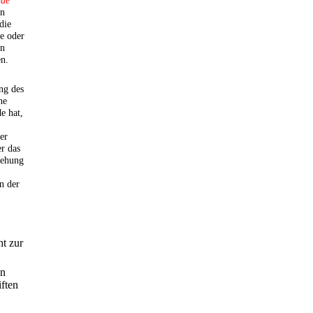
nde
in
die
e oder
en
en.
ung des
he
e hat,
er
er das
sehung
n der
ht zur
en
ften