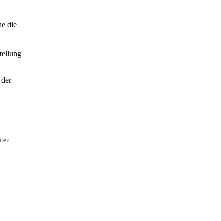
e die
tellung
 der
iten