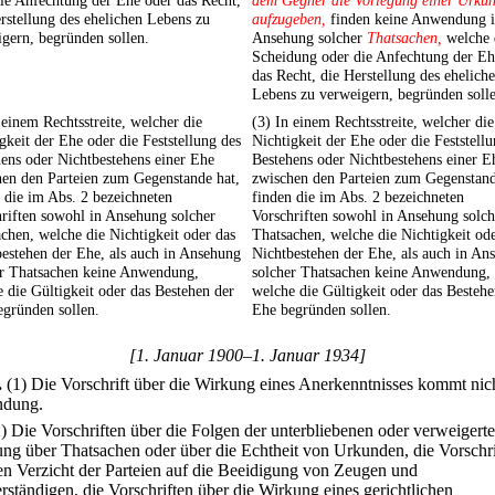
ie Anfechtung der Ehe oder das Recht,
dem Gegner die Vorlegung einer Urku
rstellung des ehelichen Lebens zu
aufzugeben,
finden keine Anwendung 
gern, begründen sollen.
Ansehung solcher
Thatsachen,
welche 
Scheidung oder die Anfechtung der Eh
das Recht, die Herstellung des ehelich
Lebens zu verweigern, begründen soll
 einem Rechtsstreite, welcher die
(3) In einem Rechtsstreite, welcher die
gkeit der Ehe oder die Feststellung des
Nichtigkeit der Ehe oder die Feststell
ens oder Nichtbestehens einer Ehe
Bestehens oder Nichtbestehens einer E
hen den Parteien zum Gegenstande hat,
zwischen den Parteien zum Gegenstand
 die im Abs. 2 bezeichneten
finden die im Abs. 2 bezeichneten
riften sowohl in Ansehung solcher
Vorschriften sowohl in Ansehung solch
chen, welche die Nichtigkeit oder das
Thatsachen, welche die Nichtigkeit od
estehen der Ehe, als auch in Ansehung
Nichtbestehen der Ehe, als auch in An
er Thatsachen keine Anwendung,
solcher Thatsachen keine Anwendung,
 die Gültigkeit oder das Bestehen der
welche die Gültigkeit oder das Bestehe
gründen sollen.
Ehe begründen sollen.
[1. Januar 1900–1. Januar 1934]
.
(1) Die Vorschrift über die Wirkung eines Anerkenntnisses kommt nic
dung.
2) Die Vorschriften über die Folgen der unterbliebenen oder verweigert
ung über Thatsachen oder über die Echtheit von Urkunden, die Vorschri
en Verzicht der Parteien auf die Beeidigung von Zeugen und
rständigen, die Vorschriften über die Wirkung eines gerichtlichen