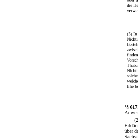
oder d
die He
verwei
(3) In
Nichti
Besteh
zwisc
finden
Vorsch
Thatsa
Nichtb
solch
welche
Ehe be
1
§ 617
Anwen
(
Erklär
über d
Sachve