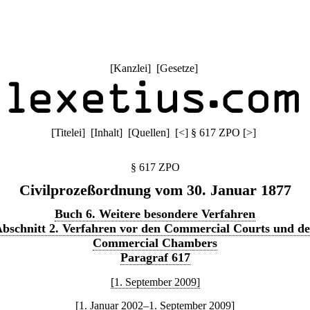
[
Kanzlei
] [
Gesetze
]
[
Titelei
] [
Inhalt
] [
Quellen
]
[
<
]
§ 617 ZPO
[
>
]
§ 617 ZPO
Civilprozeßordnung vom 30. Januar 1877
Buch 6. Weitere besondere Verfahren
bschnitt 2. Verfahren vor den Commercial Courts und d
Commercial Chambers
Paragraf 617
[1. September 2009]
[1. Januar 2002–1. September 2009]