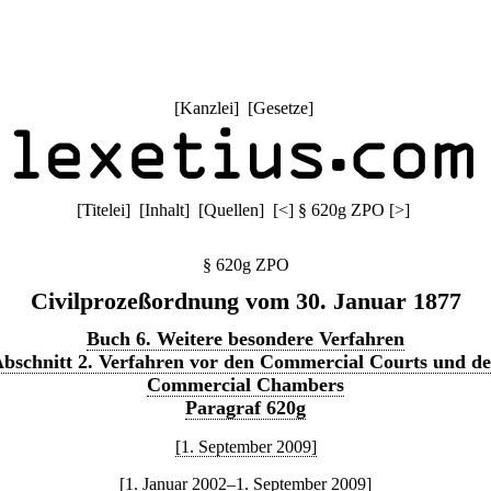
[
Kanzlei
] [
Gesetze
]
[
Titelei
] [
Inhalt
] [
Quellen
]
[
<
]
§ 620g ZPO
[
>
]
§ 620g ZPO
Civilprozeßordnung vom 30. Januar 1877
Buch 6. Weitere besondere Verfahren
bschnitt 2. Verfahren vor den Commercial Courts und d
Commercial Chambers
Paragraf 620g
[1. September 2009]
[1. Januar 2002–1. September 2009]