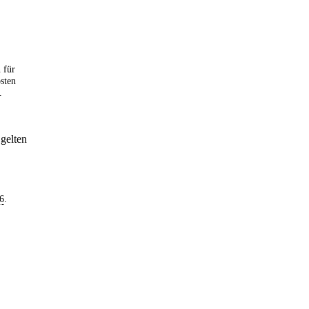
 für
sten
.
gelten
6
.