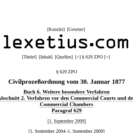
[
Kanzlei
] [
Gesetze
]
[
Titelei
] [
Inhalt
] [
Quellen
]
[
<
]
§ 629 ZPO
[
>
]
§ 629 ZPO
Civilprozeßordnung vom 30. Januar 1877
Buch 6. Weitere besondere Verfahren
bschnitt 2. Verfahren vor den Commercial Courts und d
Commercial Chambers
Paragraf 629
[1. September 2009]
[1. September 2004–1. September 2009]