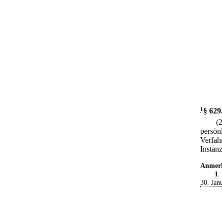
1
§ 629
(
persön
Verfah
Instan
Anmer
1
.
30. Jan