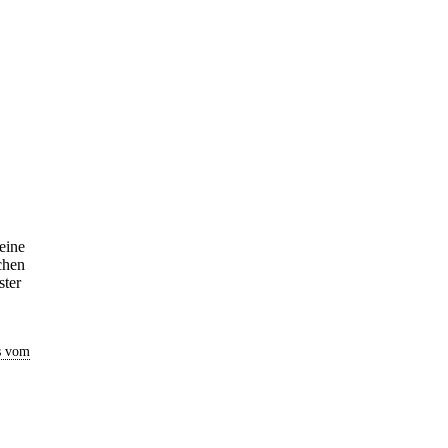
eine
chen
ster
s vom