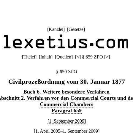
[
Kanzlei
] [
Gesetze
]
[
Titelei
] [
Inhalt
] [
Quellen
]
[
<
]
§ 659 ZPO
[
>
]
§ 659 ZPO
Civilprozeßordnung vom 30. Januar 1877
Buch 6. Weitere besondere Verfahren
bschnitt 2. Verfahren vor den Commercial Courts und d
Commercial Chambers
Paragraf 659
[1. September 2009]
[1. April 2005–1. September 2009]