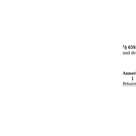
1
§ 659
und de
Anmer
1
.
Bekann