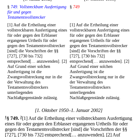
§
749. Vollstreckbare Ausfertigung
§
749
für und gegen
Testamentsvollstrecker
[1] Auf die Ertheilung einer
[1] Auf die Ertheilung einer
vollstreckbaren Ausfertigung eines
vollstreckbaren Ausfertigung eines
für oder gegen den Erblasser
für oder gegen den Erblasser
ergangenen Urtheils für oder
ergangenen Urtheils für oder
gegen den Testamentsvollstrecker
gegen den Testamentsvollstrecker
[sind] die Vorschriften der §§
[sind] die Vorschriften der §§
[727], [730 bis 732]
[727], [730 bis 732]
entsprechend[… anzuwenden]. [2]
entsprechend[… anzuwenden]. [2]
Auf Grund einer solchen
Auf Grund einer solchen
Ausfertigung ist die
Ausfertigung ist die
Zwangsvollstreckung nur in die
Zwangsvollstreckung nur in die
der Verwaltung des
der Verwaltung des
Testamentsvollstreckers
Testamentsvollstreckers
unterliegenden
unterliegenden
Nachlaßgegenstände zulässig.
Nachlaßgegenstände zulässig.
[1. Oktober 1950–1. Januar 2002]
1
§ 749
.
2
[1] Auf die Ertheilung einer vollstreckbaren Ausfertigung
eines für oder gegen den Erblasser ergangenen Urtheils für oder
gegen den Testamentsvollstrecker [sind] die Vorschriften der §§
[727], [730 bis 732] entsprechend[… anzuwenden].
[2] Auf