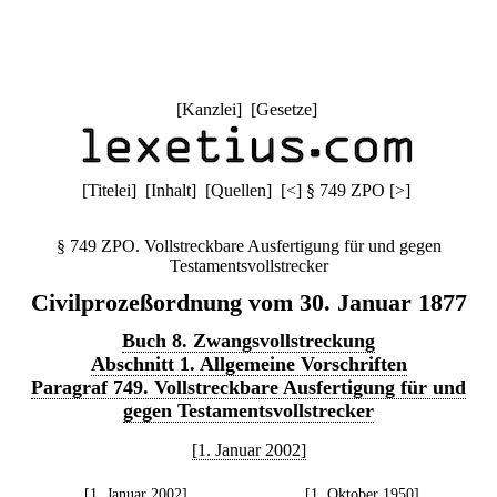
[
Kanzlei
] [
Gesetze
]
[
Titelei
] [
Inhalt
] [
Quellen
]
[
<
]
§ 749 ZPO
[
>
]
§ 749 ZPO. Vollstreckbare Ausfertigung für und gegen
Testamentsvollstrecker
Civilprozeßordnung vom 30. Januar 1877
Buch 8. Zwangsvollstreckung
Abschnitt 1. Allgemeine Vorschriften
Paragraf 749. Vollstreckbare Ausfertigung für und
gegen Testamentsvollstrecker
[1. Januar 2002]
[1. Januar 2002]
[1. Oktober 1950]