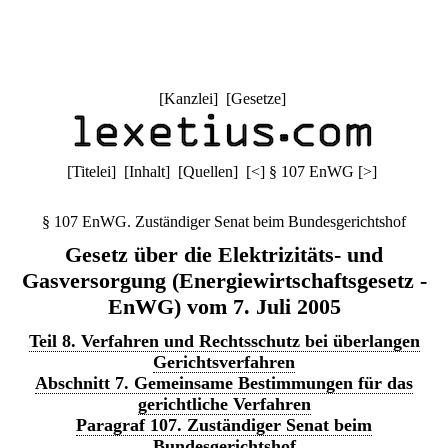
[
Kanzlei
] [
Gesetze
]
[
Titelei
] [
Inhalt
] [
Quellen
]
[
<
]
§ 107 EnWG
[
>
]
§ 107 EnWG. Zuständiger Senat beim Bundesgerichtshof
Gesetz über die Elektrizitäts- und
Gasversorgung (Energiewirtschaftsgesetz -
EnWG) vom 7. Juli 2005
Teil 8. Verfahren und Rechtsschutz bei überlangen
Gerichtsverfahren
Abschnitt 7. Gemeinsame Bestimmungen für das
gerichtliche Verfahren
Paragraf 107. Zuständiger Senat beim
Bundesgerichtshof