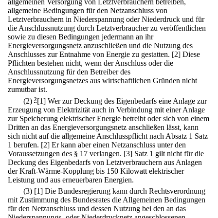
allgemeinen Versorgung von Letztverbrauchern betreiben,
allgemeine Bedingungen für den Netzanschluss von
Letztverbrauchern in Niederspannung oder Niederdruck und für
die Anschlussnutzung durch Letztverbraucher zu veröffentlichen
sowie zu diesen Bedingungen jedermann an ihr
Energieversorgungsnetz anzuschließen und die Nutzung des
Anschlusses zur Entnahme von Energie zu gestatten.
[2] Diese
Pflichten bestehen nicht, wenn der Anschluss oder die
Anschlussnutzung für den Betreiber des
Energieversorgungsnetzes aus wirtschaftlichen Gründen nicht
zumutbar ist.
(2)
2
[1] Wer zur Deckung des Eigenbedarfs eine Anlage zur
Erzeugung von Elektrizität auch in Verbindung mit einer Anlage
zur Speicherung elektrischer Energie betreibt oder sich von einem
Dritten an das Energieversorgungsnetz anschließen lässt, kann
sich nicht auf die allgemeine Anschlusspflicht nach Absatz 1 Satz
1 berufen.
[2] Er kann aber einen Netzanschluss unter den
Voraussetzungen des § 17 verlangen.
[3] Satz 1 gilt nicht für die
Deckung des Eigenbedarfs von Letztverbrauchern aus Anlagen
der Kraft-Wärme-Kopplung bis 150 Kilowatt elektrischer
Leistung und aus erneuerbaren Energien.
(3)
[1] Die Bundesregierung kann durch Rechtsverordnung
mit Zustimmung des Bundesrates die Allgemeinen Bedingungen
für den Netzanschluss und dessen Nutzung bei den an das
Niederspannungs- oder Niederdrucknetz angeschlossenen