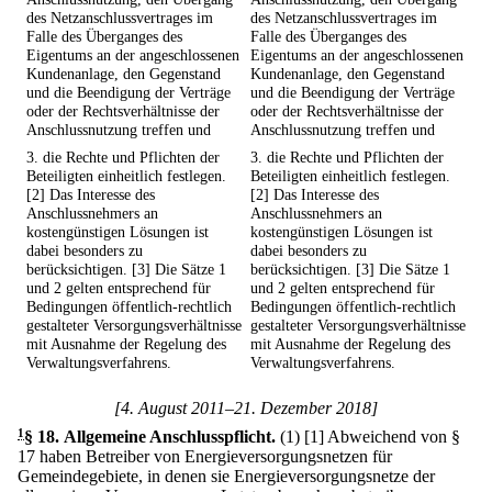
des Netzanschlussvertrages im
des Netzanschlussvertrages im
Falle des Überganges des
Falle des Überganges des
Eigentums an der angeschlossenen
Eigentums an der angeschlossenen
Kundenanlage, den Gegenstand
Kundenanlage, den Gegenstand
und die Beendigung der Verträge
und die Beendigung der Verträge
oder der Rechtsverhältnisse der
oder der Rechtsverhältnisse der
Anschlussnutzung treffen und
Anschlussnutzung treffen und
3. die Rechte und Pflichten der
3. die Rechte und Pflichten der
Beteiligten einheitlich festlegen.
Beteiligten einheitlich festlegen.
[2] Das Interesse des
[2] Das Interesse des
Anschlussnehmers an
Anschlussnehmers an
kostengünstigen Lösungen ist
kostengünstigen Lösungen ist
dabei besonders zu
dabei besonders zu
berücksichtigen. [3] Die Sätze 1
berücksichtigen. [3] Die Sätze 1
und 2 gelten entsprechend für
und 2 gelten entsprechend für
Bedingungen öffentlich-rechtlich
Bedingungen öffentlich-rechtlich
gestalteter Versorgungsverhältnisse
gestalteter Versorgungsverhältnisse
mit Ausnahme der Regelung des
mit Ausnahme der Regelung des
Verwaltungsverfahrens.
Verwaltungsverfahrens.
[4. August 2011–21. Dezember 2018]
1
§ 18
.
Allgemeine Anschlusspflicht.
(1)
[1] Abweichend von §
17 haben Betreiber von Energieversorgungsnetzen für
Gemeindegebiete, in denen sie Energieversorgungsnetze der