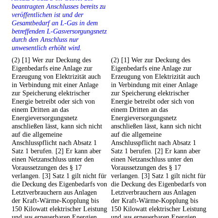
beantragten Anschlusses bereits zu
veröffentlichen ist und der
Gesamtbedarf an L-Gas in dem
betreffenden L-Gasversorgungsnetz
durch den Anschluss nur
unwesentlich erhöht wird.
(2) [1] Wer zur Deckung des
(2) [1] Wer zur Deckung des
Eigenbedarfs eine Anlage zur
Eigenbedarfs eine Anlage zur
Erzeugung von Elektrizität auch
Erzeugung von Elektrizität auch
in Verbindung mit einer Anlage
in Verbindung mit einer Anlage
zur Speicherung elektrischer
zur Speicherung elektrischer
Energie betreibt oder sich von
Energie betreibt oder sich von
einem Dritten an das
einem Dritten an das
Energieversorgungsnetz
Energieversorgungsnetz
anschließen lässt, kann sich nicht
anschließen lässt, kann sich nicht
auf die allgemeine
auf die allgemeine
Anschlusspflicht nach Absatz 1
Anschlusspflicht nach Absatz 1
Satz 1 berufen. [2] Er kann aber
Satz 1 berufen. [2] Er kann aber
einen Netzanschluss unter den
einen Netzanschluss unter den
Voraussetzungen des § 17
Voraussetzungen des § 17
verlangen. [3] Satz 1 gilt nicht für
verlangen. [3] Satz 1 gilt nicht für
die Deckung des Eigenbedarfs von
die Deckung des Eigenbedarfs von
Letztverbrauchern aus Anlagen
Letztverbrauchern aus Anlagen
der Kraft-Wärme-Kopplung bis
der Kraft-Wärme-Kopplung bis
150 Kilowatt elektrischer Leistung
150 Kilowatt elektrischer Leistung
und aus erneuerbaren Energien.
und aus erneuerbaren Energien.