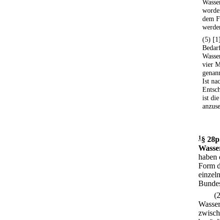
Wasser
worden
dem F
werde
(5) [1
Bedarf
Wasser
vier M
genann
Ist na
Entsch
ist di
anzus
1
§ 28p
Wasser
haben 
Form d
einzeln
Bundes
(
Wasser
zwisch