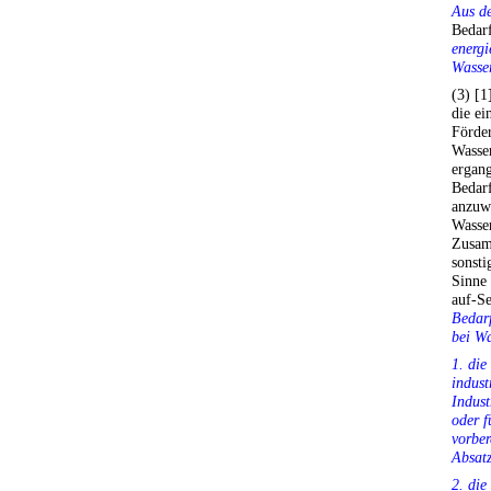
Aus de
Bedarf
energi
Wasser
(3) [1
die ei
Förder
Wasser
ergang
Bedarf
anzuw
Wasser
Zusam
sonst
Sinne
auf-Se
Bedarf
bei Wa
1. die
indust
Indust
oder f
vorber
Absatz
2. die