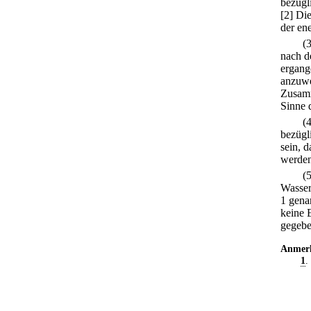
bezügl
[2] Di
der en
(
nach d
ergange
anzuwe
Zusamm
Sinne 
(
bezügl
sein, 
werden
(
Wasser
1 gena
keine 
gegebe
Anmer
1
.