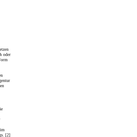
etzen
ch oder
 Form
en
gentur
gen
ie
r
 im
s. [2]