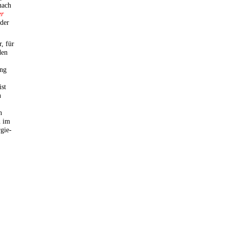
nach
er
der
r, für
den
ung
ist
n
n
n im
gie-