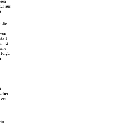
esen
tur aus
n
 die
 von
atz 1
n. [2]
eine
folgt,
n
n
scher
t von
ein