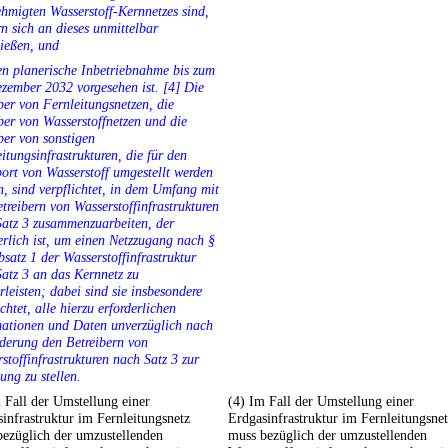
hmigten Wasserstoff-Kernnetzes sind,
n sich an dieses unmittelbar
ießen, und
en planerische Inbetriebnahme bis zum
zember 2032 vorgesehen ist. [4] Die
ber von Fernleitungsnetzen, die
ber von Wasserstoffnetzen und die
ber von sonstigen
itungsinfrastrukturen, die für den
ort von Wasserstoff umgestellt werden
, sind verpflichtet, in dem Umfang mit
treibern von Wasserstoffinfrastrukturen
atz 3 zusammenzuarbeiten, der
erlich ist, um einen Netzzugang nach §
satz 1 der Wasserstoffinfrastruktur
atz 3 an das Kernnetz zu
leisten; dabei sind sie insbesondere
ichtet, alle hierzu erforderlichen
mationen und Daten unverzüglich nach
derung den Betreibern von
stoffinfrastrukturen nach Satz 3 zur
ung zu stellen.
 Fall der Umstellung einer
(4) Im Fall der Umstellung einer
infrastruktur im Fernleitungsnetz
Erdgasinfrastruktur im Fernleitungsne
bezüglich der umzustellenden
muss bezüglich der umzustellenden