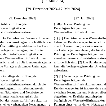
[17. Mai 2024]
[29. Dezember 2023–17. Mai 2024]
[29. Dezember 2023]
[27. Juli 2021]
. Ad-hoc Prüfung der
§ 28p. Ad-hoc Prüfung der
sgerechtigkeit von
Bedarfsgerechtigkeit von
stoffnetzinfrastrukturen
Wasserstoffnetzinfrastrukturen
] Die Betreiber von Wasserstoffnetzen
(1) [1] Die Betreiber von Wasserstoffn
der Bundesnetzagentur schriftlich oder
haben der Bundesnetzagentur schriftli
Übermittlung in elektronischer Form
durch Übermittlung in elektronischer
terlagen vorzulegen, die für die
die Unterlagen vorzulegen, die für die
g der Bedarfsgerechtigkeit von
Prüfung der Bedarfsgerechtigkeit von
nen Wasserstoffnetzinfrastrukturen
einzelnen Wasserstoffnetzinfrastruktur
erlich sind. [2] Die Bundesnetzagentur
erforderlich sind. [2] Die Bundesnetza
ie Vorlage ergänzender Unterlagen
kann die Vorlage ergänzender Unterla
ern.
anfordern.
] Grundlage der Prüfung der
(2) [1] Grundlage der Prüfung der
sgerechtigkeit der
Bedarfsgerechtigkeit der
stoffnetzinfrastrukturen durch die
Wasserstoffnetzinfrastrukturen durch d
netzagentur ist insbesondere ein
Bundesnetzagentur ist insbesondere ein
en Netznutzer und Netzbetreiber
zwischen Netznutzer und Netzbetreibe
immter Realisierungsfahrplan
abgestimmter Realisierungsfahrplan
ich der Wasserstoffinfrastruktur im
bezüglich der Wasserstoffinfrastruktur
n eines verhandelten Netzzugangs. [2]
Rahmen eines verhandelten Netzzugang