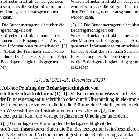
stoffnetzinfrastruktur nachgewiesen
Wasserstoffnetzinfrastruktur nachgewi
 sein, dass die Erdgasinfrastruktur aus
worden sein, dass die Erdgasinfrastruk
ernleitungsnetz herausgenommen
dem Fernleitungsnetz herausgenomme
n kann.
werden kann.
] Die Bundesnetzagentur hat über die
(5) [1] Die Bundesnetzagentur hat über
sgerechtigkeit der
Bedarfsgerechtigkeit der
stoffnetzinfrastruktur innerhalb von
Wasserstoffnetzinfrastruktur innerhalb
onaten nach Eingang der in Absatz 1
vier Monaten nach Eingang der in Abs
ten Informationen zu entscheiden. [2]
genannten Informationen zu entscheide
ch Ablauf der Frist nach Satz 1 keine
Ist nach Ablauf der Frist nach Satz 1 k
eidung der Bundesnetzagentur erfolgt,
Entscheidung der Bundesnetzagentur er
e Bedarfsgerechtigkeit als gegeben
ist die Bedarfsgerechtigkeit als gegebe
ehen.
anzusehen.
[27. Juli 2021–29. Dezember 2023]
.
Ad-hoc Prüfung der Bedarfsgerechtigkeit von
stoffnetzinfrastrukturen.
(1)
[1] Die Betreiber von Wasserstoffnetze
der Bundesnetzagentur schriftlich oder durch Übermittlung in elektroni
ie Unterlagen vorzulegen, die für die Prüfung der Bedarfsgerechtigkei
en Wasserstoffnetzinfrastrukturen erforderlich sind.
[2] Die
netzagentur kann die Vorlage ergänzender Unterlagen anfordern.
2)
[1] Grundlage der Prüfung der Bedarfsgerechtigkeit der
stoffnetzinfrastrukturen durch die Bundesnetzagentur ist insbesondere 
en Netznutzer und Netzbetreiber abgestimmter Realisierungsfahrplan