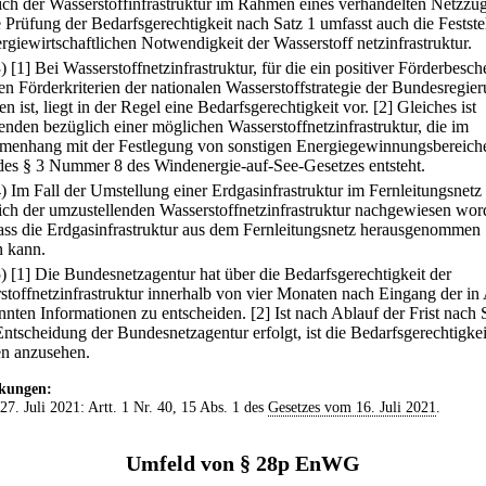
ich der Wasserstoffinfrastruktur im Rahmen eines verhandelten Netzzu
e Prüfung der Bedarfsgerechtigkeit nach Satz 1 umfasst auch die Festste
ergiewirtschaftlichen Notwendigkeit der Wasserstoff netzinfrastruktur.
3)
[1] Bei Wasserstoffnetzinfrastruktur, für die ein positiver Förderbesch
en Förderkriterien der nationalen Wasserstoffstrategie der Bundesregie
n ist, liegt in der Regel eine Bedarfsgerechtigkeit vor.
[2] Gleiches ist
nden bezüglich einer möglichen Wasserstoffnetzinfrastruktur, die im
enhang mit der Festlegung von sonstigen Energiegewinnungsbereich
des § 3 Nummer 8 des Windenergie-auf-See-Gesetzes entsteht.
4) Im Fall der Umstellung einer Erdgasinfrastruktur im Fernleitungsnet
ich der umzustellenden Wasserstoffnetzinfrastruktur nachgewiesen wo
dass die Erdgasinfrastruktur aus dem Fernleitungsnetz herausgenommen
 kann.
5)
[1] Die Bundesnetzagentur hat über die Bedarfsgerechtigkeit der
stoffnetzinfrastruktur innerhalb von vier Monaten nach Eingang der in
nnten Informationen zu entscheiden.
[2] Ist nach Ablauf der Frist nach 
Entscheidung der Bundesnetzagentur erfolgt, ist die Bedarfsgerechtigkei
n anzusehen.
kungen:
 27. Juli 2021: Artt. 1 Nr. 40, 15 Abs. 1 des
Gesetzes vom 16. Juli 2021
.
Umfeld von § 28p EnWG