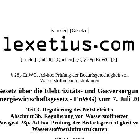
[
Kanzlei
] [
Gesetze
]
[
Titelei
] [
Inhalt
] [
Quellen
]
[
<
]
§ 28p EnWG
[
>
]
§ 28p EnWG. Ad-hoc Prüfung der Bedarfsgerechtigkeit von
Wasserstoffnetzinfrastrukturen
esetz über die Elektrizitäts- und Gasversorgu
nergiewirtschaftsgesetz - EnWG) vom 7. Juli 2
Teil 3. Regulierung des Netzbetriebs
Abschnitt 3b. Regulierung von Wasserstoffnetzen
aragraf 28p. Ad-hoc Prüfung der Bedarfsgerechtigkeit v
Wasserstoffnetzinfrastrukturen