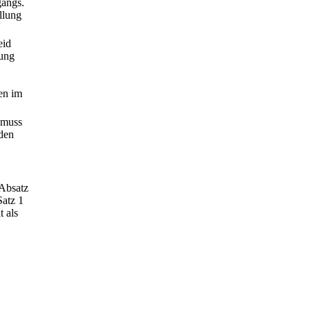
gangs.
llung
eid
rung
en im
z muss
rden
 Absatz
Satz 1
t als