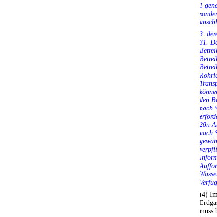
1 gene
sonder
anschl
3. der
31. De
Betrei
Betrei
Betrei
Rohrle
Transp
können
den Be
nach S
erford
28n Ab
nach S
gewähr
verpfl
Infor
Auffor
Wasser
Verfüg
(4) Im
Erdgas
muss 