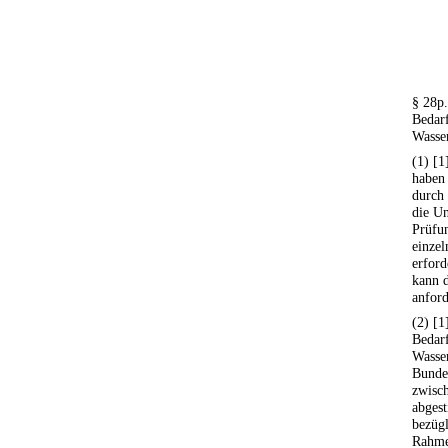
§ 28p
Bedarf
Wasser
(1) [1
haben 
durch 
die Un
Prüfun
einzel
erford
kann d
anford
(2) [1
Bedarf
Wasser
Bundes
zwisch
abgest
bezügl
Rahme