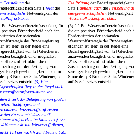
r Feststellung
der
Die Prüfung
der Bedarfsgerechtigkeit 
sgerechtigkeit nach Satz 1
folgt
die
Satz 1
umfasst auch
die
Feststellung d
ewirtschaftliche
Notwendigkeit der
energiewirtschaftlichen
Notwendigkeit 
stoffinfrastruktur.
Wasserstoff netzinfrastruktur.
] Bei Wasserstoffnetzinfrastruktur, für
(3) [1] Bei Wasserstoffnetzinfrastruktu
n positiver Förderbescheid nach den
die ein positiver Förderbescheid nach 
kriterien der nationalen
Förderkriterien der nationalen
stoffstrategie der Bundesregierung
Wasserstoffstrategie der Bundesregier
en ist, liegt in der Regel eine
ergangen ist, liegt in der Regel eine
sgerechtigkeit vor. [2] Gleiches ist
Bedarfsgerechtigkeit vor. [2] Gleiches 
enden bezüglich einer möglichen
anzuwenden bezüglich einer mögliche
stoffnetzinfrastruktur, die im
Wasserstoffnetzinfrastruktur, die im
menhang mit der Festlegung von
Zusammenhang mit der Festlegung vo
igen Energiegewinnungsbereichen im
sonstigen Energiegewinnungsbereiche
 des § 3 Nummer 8 des Windenergie-
Sinne des § 3 Nummer 8 des Windener
e-Gesetzes entsteht.
[3] Eine
auf-See-Gesetzes entsteht.
sgerechtigkeit liegt in der Regel auch
sserstoffnetzinfrastrukturen vor,
 dem Zweck der Belieferung von großen
riellen Nachfragern und
rieclustern, Wasserstoffkraftwerken
ür den Betrieb mit Wasserstoff
eiteten Kraftwerken im Sinne des § 28r
 4 Nummer 4c mit Wasserstoff dienen,
 nicht Teil des nach § 28r Absatz 8 Satz