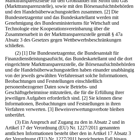
Markttransparenzstelle für den Großhandel mit Strom und Gas
(Markttransparenzstelle), sowie mit den Börsenaufsichtsbehörden
und den Handelsüberwachungsstellen zusammen.
[2] Die
Bundesnetzagentur und das Bundeskartellamt werden mit
Genehmigung des Bundesministeriums für Wirtschaft und
Technologie eine Kooperationsvereinbarung über die
Zusammenarbeit in der Markttransparenzstelle gemäß § 47a
Absatz 3 des Gesetzes gegen Wettbewerbsbeschränkungen
schließen.
(2)
[1] Die Bundesnetzagentur, die Bundesanstalt für
Finanzdienstleistungsaufsicht, das Bundeskartellamt und die dort
eingerichtete Markttransparenzstelle, die Börsenaufsichtsbehörden
und die Handelsüberwachungsstellen haben einander unabhängig
von der jeweils gewählten Verfahrensart solche Informationen,
Beobachtungen und Feststellungen einschließlich
personenbezogener Daten sowie Betriebs- und
Geschäftsgeheimnisse mitzuteilen, die für die Erfüllung ihrer
jeweiligen Aufgaben erforderlich sind.
[2] Sie können diese
Informationen, Beobachtungen und Feststellungen in ihren
Verfahren verwerten.
[3] Beweisverwertungsverbote bleiben
unberührt.
(3) Ein Anspruch auf Zugang zu den in Absatz 2 und in
Artikel 17 der Verordnung (EU) Nr. 1227/2011 genannten
amtlichen Informationen besteht über den in Artikel 17 Absatz 3
der Verordnung (EU) Nr. 1227/2011 bezeichneten Fall hinaus