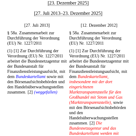
[23. Dezember 2025]
[27. Juli 2013–23. Dezember 2025]
[27. Juli 2013]
[12. Dezember 2012]
§ 58a. Zusammenarbeit zur
§ 58a. Zusammenarbeit zur
Durchführung der Verordnung
Durchführung der Verordnung
(EU) Nr. 1227/2011
(EU) Nr. 1227/2011
(1) [1] Zur Durchführung der
(1) [1] Zur Durchführung der
Verordnung (EU) Nr. 1227/2011
Verordnung (EU) Nr. 1227/2011
arbeitet die Bundesnetzagentur mit
arbeitet die Bundesnetzagentur mit
der Bundesanstalt für
der Bundesanstalt für
Finanzdienstleistungsaufsicht, mit
Finanzdienstleistungsaufsicht, mit
dem
Bundeskartellamt
sowie mit
dem
Bundeskartellamt,
den Börsenaufsichtsbehörden und
insbesondere mit der dort
den Handelsüberwachungsstellen
eingerichteten
zusammen. [2]
(weggefallen)
Markttransparenzstelle für den
Großhandel mit Strom und Gas
(Markttransparenzstelle),
sowie
mit den Börsenaufsichtsbehörden
und den
Handelsüberwachungsstellen
zusammen. [2]
Die
Bundesnetzagentur und das
Bundeskartellamt werden mit