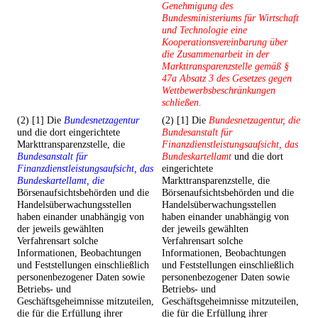
Genehmigung des
Bundesministeriums für Wirtschaft
und Technologie eine
Kooperationsvereinbarung über
die Zusammenarbeit in der
Markttransparenzstelle gemäß §
47a Absatz 3 des Gesetzes gegen
Wettbewerbsbeschränkungen
schließen.
(2) [1] Die
Bundesnetzagentur
(2) [1] Die
Bundesnetzagentur, die
und die dort eingerichtete
Bundesanstalt für
Markttransparenzstelle, die
Finanzdienstleistungsaufsicht, das
Bundesanstalt für
Bundeskartellamt
und die dort
Finanzdienstleistungsaufsicht, das
eingerichtete
Bundeskartellamt, die
Markttransparenzstelle, die
Börsenaufsichtsbehörden und die
Börsenaufsichtsbehörden und die
Handelsüberwachungsstellen
Handelsüberwachungsstellen
haben einander unabhängig von
haben einander unabhängig von
der jeweils gewählten
der jeweils gewählten
Verfahrensart solche
Verfahrensart solche
Informationen, Beobachtungen
Informationen, Beobachtungen
und Feststellungen einschließlich
und Feststellungen einschließlich
personenbezogener Daten sowie
personenbezogener Daten sowie
Betriebs- und
Betriebs- und
Geschäftsgeheimnisse mitzuteilen,
Geschäftsgeheimnisse mitzuteilen,
die für die Erfüllung ihrer
die für die Erfüllung ihrer