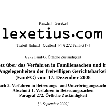
[
Kanzlei
] [
Gesetze
]
[
Titelei
] [
Inhalt
] [
Quellen
]
[
<
]
§ 272 FamFG
[
>
]
§ 272 FamFG. Örtliche Zuständigkeit
tz über das Verfahren in Familiensachen und i
Angelegenheiten der freiwilligen Gerichtsbarkei
(FamFG) vom 17. Dezember 2008
uch 3. Verfahren in Betreuungs- und Unterbringungssach
Abschnitt 1. Verfahren in Betreuungssachen
Paragraf 272. Örtliche Zuständigkeit
[1. September 2009]