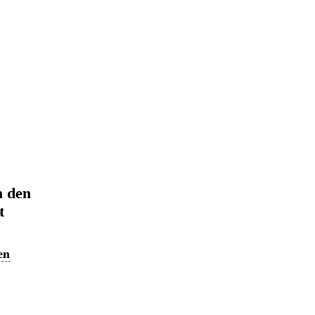
n den
t
en