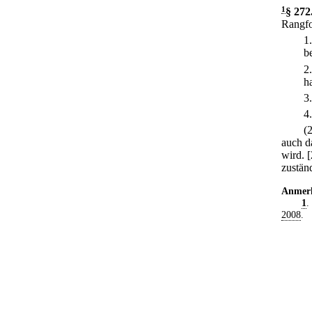
1
§ 272
Rangfo
1
be
2
ha
3
4
(
auch d
wird.
[
zuständ
Anmer
1
.
2008
.