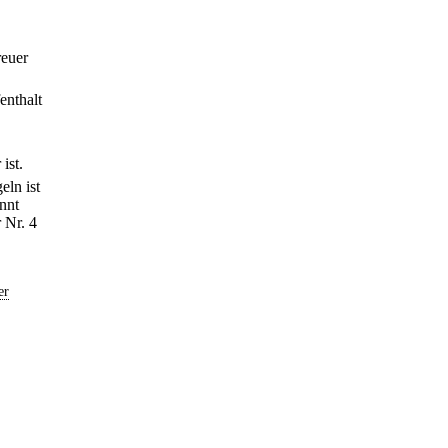
reuer
enthalt
ist.
eln ist
nnt
 Nr. 4
er