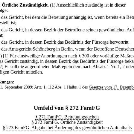
.
Örtliche Zuständigkeit.
(1) Ausschließlich zuständig ist in dieser
lge:
.
das Gericht, bei dem die Betreuung anhängig ist, wenn bereits ein Bet
stellt ist;
.
das Gericht, in dessen Bezirk der Betroffene seinen gewöhnlichen Auf
t;
.
das Gericht, in dessen Bezirk das Bedürfnis der Fürsorge hervortritt;
.
das Amtsgericht Schöneberg in Berlin, wenn der Betroffene Deutscher 
2)
[1] Für einstweilige Anordnungen nach § 300 oder vorläufige Maßreg
as Gericht zuständig, in dessen Bezirk das Bedürfnis der Fürsorge beka
2] Es soll die angeordneten Maßregeln dem nach Absatz 1 Nr. 1, 2 oder
igen Gericht mitteilen.
kungen:
 1. September 2009: Artt. 1, 112 Abs. 1 Halbs. 1 des
Gesetzes vom 17. Dezemb
Umfeld von § 272 FamFG
§ 271 FamFG. Betreuungssachen
§ 272 FamFG. Örtliche Zuständigkeit
§ 273 FamFG. Abgabe bei Änderung des gewöhnlichen Aufenthalts