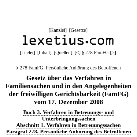
[
Kanzlei
] [
Gesetze
]
[
Titelei
] [
Inhalt
] [
Quellen
]
[
<
]
§ 278 FamFG
[
>
]
§ 278 FamFG. Persönliche Anhörung des Betroffenen
Gesetz über das Verfahren in
Familiensachen und in den Angelegenheiten
der freiwilligen Gerichtsbarkeit (FamFG)
vom 17. Dezember 2008
Buch 3. Verfahren in Betreuungs- und
Unterbringungssachen
Abschnitt 1. Verfahren in Betreuungssachen
Paragraf 278. Persönliche Anhörung des Betroffenen