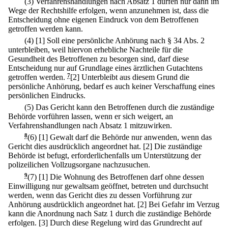
(3) Verfahrenshandlungen nach Absatz 1 dürfen nur dann im
Wege der Rechtshilfe erfolgen, wenn anzunehmen ist, dass die
Entscheidung ohne eigenen Eindruck von dem Betroffenen
getroffen werden kann.
(4)
[1] Soll eine persönliche Anhörung nach § 34 Abs. 2
unterbleiben, weil hiervon erhebliche Nachteile für die
Gesundheit des Betroffenen zu besorgen sind, darf diese
Entscheidung nur auf Grundlage eines ärztlichen Gutachtens
getroffen werden.
7
[2] Unterbleibt aus diesem Grund die
persönliche Anhörung, bedarf es auch keiner Verschaffung eines
persönlichen Eindrucks.
(5) Das Gericht kann den Betroffenen durch die zuständige
Behörde vorführen lassen, wenn er sich weigert, an
Verfahrenshandlungen nach Absatz 1 mitzuwirken.
8
(6)
[1] Gewalt darf die Behörde nur anwenden, wenn das
Gericht dies ausdrücklich angeordnet hat.
[2] Die zuständige
Behörde ist befugt, erforderlichenfalls um Unterstützung der
polizeilichen Vollzugsorgane nachzusuchen.
9
(7)
[1] Die Wohnung des Betroffenen darf ohne dessen
Einwilligung nur gewaltsam geöffnet, betreten und durchsucht
werden, wenn das Gericht dies zu dessen Vorführung zur
Anhörung ausdrücklich angeordnet hat.
[2] Bei Gefahr im Verzug
kann die Anordnung nach Satz 1 durch die zuständige Behörde
erfolgen.
[3] Durch diese Regelung wird das Grundrecht auf