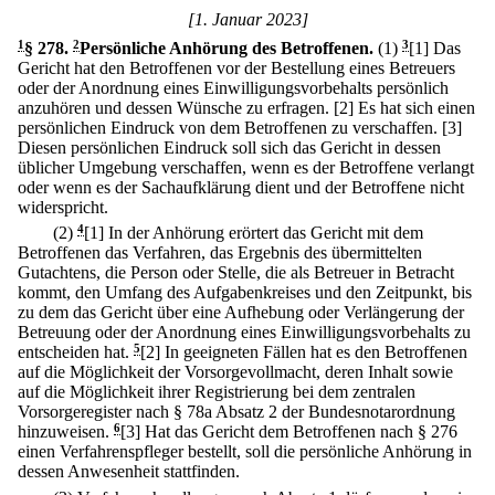
[1. Januar 2023]
1
§ 278
.
2
Persönliche Anhörung des Betroffenen.
(1)
3
[1] Das
Gericht hat den Betroffenen vor der Bestellung eines Betreuers
oder der Anordnung eines Einwilligungsvorbehalts persönlich
anzuhören und dessen Wünsche zu erfragen.
[2] Es hat sich einen
persönlichen Eindruck von dem Betroffenen zu verschaffen.
[3]
Diesen persönlichen Eindruck soll sich das Gericht in dessen
üblicher Umgebung verschaffen, wenn es der Betroffene verlangt
oder wenn es der Sachaufklärung dient und der Betroffene nicht
widerspricht.
(2)
4
[1] In der Anhörung erörtert das Gericht mit dem
Betroffenen das Verfahren, das Ergebnis des übermittelten
Gutachtens, die Person oder Stelle, die als Betreuer in Betracht
kommt, den Umfang des Aufgabenkreises und den Zeitpunkt, bis
zu dem das Gericht über eine Aufhebung oder Verlängerung der
Betreuung oder der Anordnung eines Einwilligungsvorbehalts zu
entscheiden hat.
5
[2] In geeigneten Fällen hat es den Betroffenen
auf die Möglichkeit der Vorsorgevollmacht, deren Inhalt sowie
auf die Möglichkeit ihrer Registrierung bei dem zentralen
Vorsorgeregister nach § 78a Absatz 2 der Bundesnotarordnung
hinzuweisen.
6
[3] Hat das Gericht dem Betroffenen nach § 276
einen Verfahrenspfleger bestellt, soll die persönliche Anhörung in
dessen Anwesenheit stattfinden.