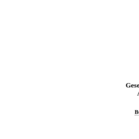
Gese
B