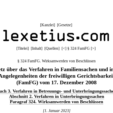
[
Kanzlei
] [
Gesetze
]
[
Titelei
] [
Inhalt
] [
Quellen
]
[
<
]
§ 324 FamFG
[
>
]
§ 324 FamFG. Wirksamwerden von Beschlüssen
tz über das Verfahren in Familiensachen und i
Angelegenheiten der freiwilligen Gerichtsbarkei
(FamFG) vom 17. Dezember 2008
uch 3. Verfahren in Betreuungs- und Unterbringungssach
Abschnitt 2. Verfahren in Unterbringungssachen
Paragraf 324. Wirksamwerden von Beschlüssen
[1. Januar 2023]