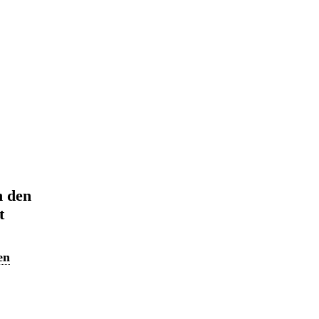
n den
t
en