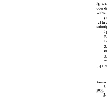
1
§ 324
oder d
wirksa
(
[2] In
sofort
2
B
B
2
o
3
w
[3] De
Anmer
1
.
2008
.
2
.