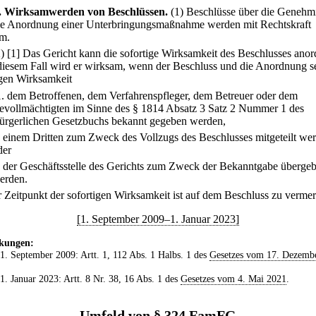
.
Wirksamwerden von Beschlüssen.
(1) Beschlüsse über die Geneh
ie Anordnung einer Unterbringungsmaßnahme werden mit Rechtskraft
m.
2)
[1] Das Gericht kann die sofortige Wirksamkeit des Beschlusses anor
 diesem Fall wird er wirksam, wenn der Beschluss und die Anordnung s
igen Wirksamkeit
1.
dem Betroffenen, dem Verfahrenspfleger, dem Betreuer oder dem
evollmächtigten im Sinne des § 1814 Absatz 3 Satz 2 Nummer 1 des
ürgerlichen Gesetzbuchs bekannt gegeben werden,
.
einem Dritten zum Zweck des Vollzugs des Beschlusses mitgeteilt we
der
.
der Geschäftsstelle des Gerichts zum Zweck der Bekanntgabe überge
erden.
r Zeitpunkt der sofortigen Wirksamkeit ist auf dem Beschluss zu verme
[1. September 2009–1. Januar 2023]
kungen:
 1. September 2009: Artt. 1, 112 Abs. 1 Halbs. 1 des
Gesetzes vom 17. Dezemb
 1. Januar 2023: Artt. 8 Nr. 38, 16 Abs. 1 des
Gesetzes vom 4. Mai 2021
.
Umfeld von § 324 FamFG