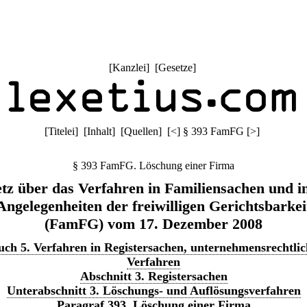
[
Kanzlei
] [
Gesetze
]
[
Titelei
] [
Inhalt
] [
Quellen
]
[
<
]
§ 393 FamFG
[
>
]
§ 393 FamFG. Löschung einer Firma
tz über das Verfahren in Familiensachen und i
Angelegenheiten der freiwilligen Gerichtsbarkei
(FamFG) vom 17. Dezember 2008
uch 5. Verfahren in Registersachen, unternehmensrechtlic
Verfahren
Abschnitt 3. Registersachen
Unterabschnitt 3. Löschungs- und Auflösungsverfahren
Paragraf 393. Löschung einer Firma