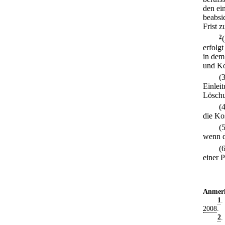
den ei
beabsi
Frist 
2
erfolg
in dem
und Ko
(
Einlei
Löschu
(
die Kos
(
wenn d
(
einer P
Anmer
1
.
2008
.
2
.