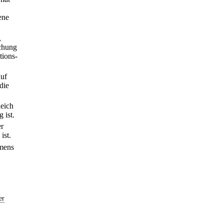
ene
,
achung
tions-
auf
die
.
leich
 ist.
er
ist.
amens
er