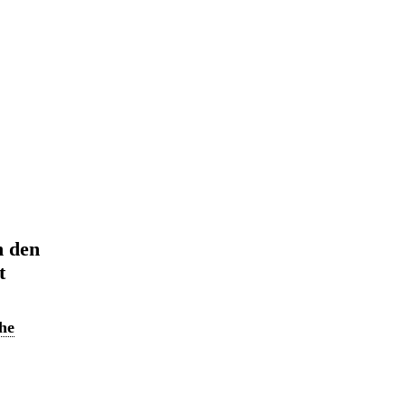
n den
t
he