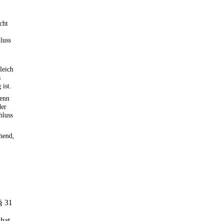
cht
luss
leich
s
 ist.
wenn
der
hluss
chend,
§ 31
 hat