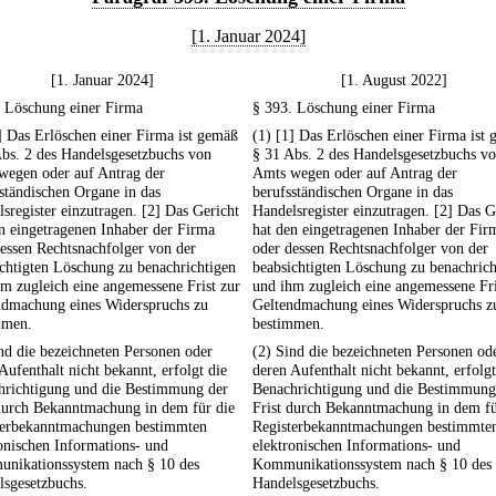
[1. Januar 2024]
[1. Januar 2024]
[1. August 2022]
. Löschung einer Firma
§ 393. Löschung einer Firma
] Das Erlöschen einer Firma ist gemäß
(1) [1] Das Erlöschen einer Firma ist
bs. 2 des Handelsgesetzbuchs von
§ 31 Abs. 2 des Handelsgesetzbuchs v
wegen oder auf Antrag der
Amts wegen oder auf Antrag der
ständischen Organe in das
berufsständischen Organe in das
sregister einzutragen. [2] Das Gericht
Handelsregister einzutragen. [2] Das G
n eingetragenen Inhaber der Firma
hat den eingetragenen Inhaber der Fir
essen Rechtsnachfolger von der
oder dessen Rechtsnachfolger von der
chtigten Löschung zu benachrichtigen
beabsichtigten Löschung zu benachrich
m zugleich eine angemessene Frist zur
und ihm zugleich eine angemessene Fri
ndmachung eines Widerspruchs zu
Geltendmachung eines Widerspruchs z
mmen.
bestimmen.
nd die bezeichneten Personen oder
(2) Sind die bezeichneten Personen od
Aufenthalt nicht bekannt, erfolgt die
deren Aufenthalt nicht bekannt, erfolgt
hrichtigung und die Bestimmung der
Benachrichtigung und die Bestimmung
 durch Bekanntmachung in dem für die
Frist durch Bekanntmachung in dem fü
terbekanntmachungen bestimmten
Registerbekanntmachungen bestimmte
onischen Informations- und
elektronischen Informations- und
nikationssystem nach § 10 des
Kommunikationssystem nach § 10 des
lsgesetzbuchs.
Handelsgesetzbuchs.