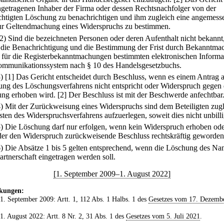
ngetragenen Inhaber der Firma oder dessen Rechtsnachfolger von der
chtigten Löschung zu benachrichtigen und ihm zugleich eine angemess
zur Geltendmachung eines Widerspruchs zu bestimmen.
(2) Sind die bezeichneten Personen oder deren Aufenthalt nicht bekannt
t die Benachrichtigung und die Bestimmung der Frist durch Bekanntm
 für die Registerbekanntmachungen bestimmten elektronischen Informa
mmunikationssystem nach § 10 des Handelsgesetzbuchs.
3)
[1] Das Gericht entscheidet durch Beschluss, wenn es einem Antrag 
tung des Löschungsverfahrens nicht entspricht oder Widerspruch gegen 
ng erhoben wird.
[2] Der Beschluss ist mit der Beschwerde anfechtbar
4) Mit der Zurückweisung eines Widerspruchs sind dem Beteiligten zug
ten des Widerspruchsverfahrens aufzuerlegen, soweit dies nicht unbillig
5) Die Löschung darf nur erfolgen, wenn kein Widerspruch erhoben od
er den Widerspruch zurückweisende Beschluss rechtskräftig geworden 
6) Die Absätze 1 bis 5 gelten entsprechend, wenn die Löschung des N
artnerschaft eingetragen werden soll.
[1. September 2009–1. August 2022]
kungen:
 1. September 2009: Artt. 1, 112 Abs. 1 Halbs. 1 des
Gesetzes vom 17. Dezemb
 1. August 2022: Artt. 8 Nr. 2, 31 Abs. 1 des
Gesetzes vom 5. Juli 2021
.