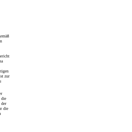
 gemäß
on
ericht
ma
tigen
st zur
u
er
 die
 der
r die
n