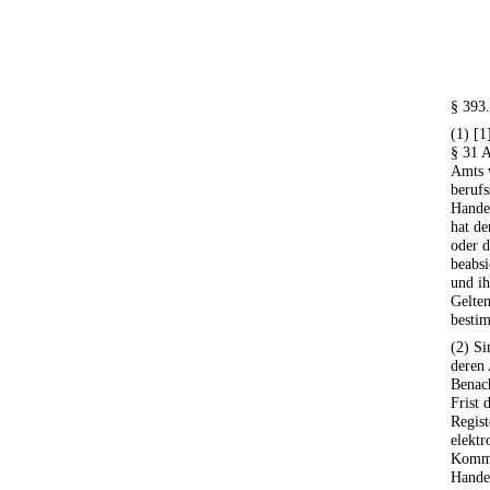
§ 393
(1) [1
§ 31 A
Amts 
berufs
Handel
hat de
oder d
beabsi
und ih
Gelte
besti
(2) Si
deren 
Benac
Frist
Regis
elektr
Kommu
Hande