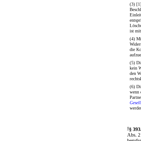
(3) [1
Beschl
Einlei
entspr
Lösch
ist mi
(4) Mi
Widers
die Ko
aufzue
(5) Di
kein 
den W
rechts
(6) Di
wenn 
Partne
Gesell
werden
1
§ 393
Abs. 2
berufs