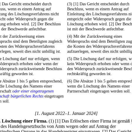
] Das Gericht entscheidet durch
(3) [1] Das Gericht entscheidet durch
uss, wenn es einem Antrag auf
Beschluss, wenn es einem Antrag auf
tung des Löschungsverfahrens nicht
Einleitung des Löschungsverfahrens ni
icht oder Widerspruch gegen die
entspricht oder Widerspruch gegen die
ung erhoben wird. [2] Der Beschluss
Löschung erhoben wird. [2] Der Besch
t der Beschwerde anfechtbar.
ist mit der Beschwerde anfechtbar.
t der Zurückweisung eines
(4) Mit der Zurückweisung eines
pruchs sind dem Beteiligten zugleich
Widerspruchs sind dem Beteiligten zug
sten des Widerspruchsverfahrens
die Kosten des Widerspruchsverfahren
rlegen, soweit dies nicht unbillig ist.
aufzuerlegen, soweit dies nicht unbillig
e Löschung darf nur erfolgen, wenn
(5) Die Löschung darf nur erfolgen, 
Widerspruch erhoben oder wenn der
kein Widerspruch erhoben oder wenn 
iderspruch zurückweisende Beschluss
den Widerspruch zurückweisende Besc
kräftig geworden ist.
rechtskräftig geworden ist.
e Absätze 1 bis 5 gelten entsprechend,
(6) Die Absätze 1 bis 5 gelten entspre
die Löschung des Namens einer
wenn die Löschung des Namens einer
rschaft
oder einer eingetragenen
Partnerschaft eingetragen werden soll.
schaft bürgerlichen Rechts
eingetragen
 soll.
[1. August 2022–1. Januar 2024]
.
Löschung einer Firma.
(1)
[1] Das Erlöschen einer Firma ist gemäß 
 des Handelsgesetzbuchs von Amts wegen oder auf Antrag der
ständischen Organe in das Handelsregister einzutragen.
[2] Das Gericht