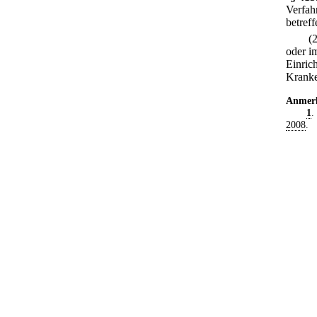
Verfah
betreff
(
oder i
Einric
Kranke
Anmer
1
.
2008
.