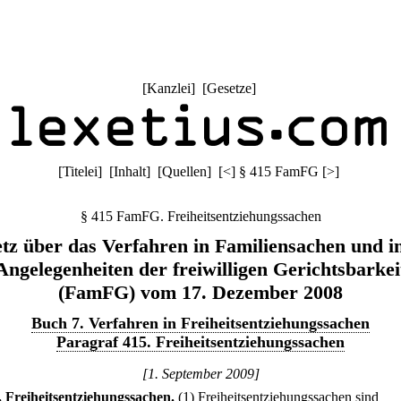
[
Kanzlei
] [
Gesetze
]
[
Titelei
] [
Inhalt
] [
Quellen
]
[
<
]
§ 415 FamFG
[
>
]
§ 415 FamFG. Freiheitsentziehungssachen
tz über das Verfahren in Familiensachen und i
Angelegenheiten der freiwilligen Gerichtsbarkei
(FamFG) vom 17. Dezember 2008
Buch 7. Verfahren in Freiheitsentziehungssachen
Paragraf 415. Freiheitsentziehungssachen
[1. September 2009]
.
Freiheitsentziehungssachen.
(1) Freiheitsentziehungssachen sind