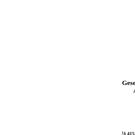
Gese
1
§ 415