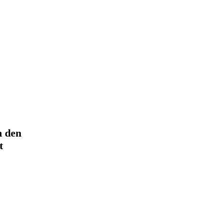
n den
t