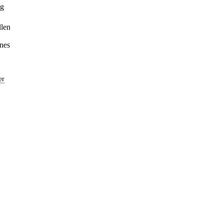
ng
llen
nes
er