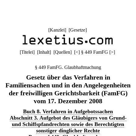
[
Kanzlei
] [
Gesetze
]
[
Titelei
] [
Inhalt
] [
Quellen
]
[
<
]
§ 449 FamFG
[
>
]
§ 449 FamFG. Glaubhaftmachung
Gesetz über das Verfahren in
Familiensachen und in den Angelegenheiten
der freiwilligen Gerichtsbarkeit (FamFG)
vom 17. Dezember 2008
Buch 8. Verfahren in Aufgebotssachen
Abschnitt 3. Aufgebot des Gläubigers von Grund-
und Schiffspfandrechten sowie des Berechtigten
sonstiger dinglicher Rechte