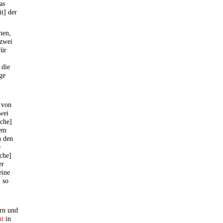
as
t] der
men,
 zwei
für
 die
ge
, von
wei
iche]
dem
n den
e
iche]
er
eine
, so
ern und
ht
in