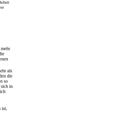
hrheit
 so
, mehr
die
benen
ehr als
den die
en so
 sich in
ich
ist,