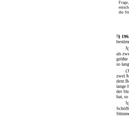
Frage,
entsch
die St
1
§ 196
bestim
3
als zw
größte
so lang
(
zwei M
dem Be
lange h
der St
hat, so
5
Schöffe
Stimme