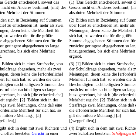
as Gericht entscheidet], soweit das
(1) [Das Gericht entscheidet], soweit d
 nicht ein Anderes bestimmt, [mit] der
Gesetz nicht ein Anderes bestimmt, [mi
uten Mehrheit der Stimmen.
absoluten Mehrheit der Stimmen.
ilden sich in Beziehung auf Summen,
(2) Bilden sich in Beziehung auf Sum
die] zu entscheiden ist, mehr als zwei
über [die] zu entscheiden ist, mehr als
gen, deren keine die Mehrheit für
Meinungen, deren keine die Mehrheit 
at, so werden die für die größte
sich hat, so werden die für die größte
 abgegebenen Stimmen den für die
Summe abgegebenen Stimmen den für
st geringere abgegebenen so lange
zunächst geringere abgegebenen so lan
erechnet, bis sich eine Mehrheit
hinzugerechnet, bis sich eine Mehrheit
t.
ergiebt.
] Bilden sich in einer Strafsache, von
(3) [1] Bilden sich in einer Strafsache
huldfrage abgesehen, mehr als zwei
der Schuldfrage abgesehen, mehr als z
gen, deren keine die [erforderliche]
Meinungen, deren keine die [erforderl
it für sich hat, so werden die dem
Mehrheit für sich hat, so werden die 
ldigten nachtheiligsten Stimmen den
Beschuldigten nachtheiligsten Stimme
st minder nachtheiligen so lange
zunächst minder nachtheiligen so lang
erechnet, bis sich [die erforderliche]
hinzugerechnet, bis sich [die erforderl
it ergiebt. [2] [Bilden sich in der
Mehrheit ergiebt. [2] [Bilden sich in d
rage zwei Meinungen, ohne daß eine
Straffrage zwei Meinungen, ohne daß 
forderliche Mehrheit für sich hat, so
die erforderliche Mehrheit für sich hat
ie mildere Meinung.] [3]
gilt die mildere Meinung.] [3]
efallen)]
[(weggefallen)]
gibt sich in dem mit zwei Richtern und
(4) Ergibt sich in dem mit zwei Richt
Schöffen besetzten
Gericht
in einer
zwei Schöffen besetzten
Schöffengeric