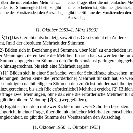
 über die mit einfacher Mehrheit zu
einer Frage, über die mit einfacher Me
eiden ist, Stimmengleichheit, so gibt
zu entscheiden ist, Stimmengleichheit,
imme des Vorsitzenden den Ausschlag.
gibt die Stimme des Vorsitzenden den
Ausschlag.
[1. Oktober 1953–1. März 1993]
.
2
(1) [Das Gericht entscheidet], soweit das Gesetz nicht ein Anderes
mt, [mit] der absoluten Mehrheit der Stimmen.
(2) Bilden sich in Beziehung auf Summen, über [die] zu entscheiden ist
ei Meinungen, deren keine die Mehrheit für sich hat, so werden die für 
 Summe abgegebenen Stimmen den für die zunächst geringere abgege
e hinzugerechnet, bis sich eine Mehrheit ergiebt.
3)
[1] Bilden sich in einer Strafsache, von der Schuldfrage abgesehen, m
einungen, deren keine die [erforderliche] Mehrheit für sich hat, so wer
schuldigten nachtheiligsten Stimmen den zunächst minder nachtheilig
inzugerechnet, bis sich [die erforderliche] Mehrheit ergiebt.
[2] [Bilden
raffrage zwei Meinungen, ohne daß eine die erforderliche Mehrheit für s
 gilt die mildere Meinung.]
4
[3] [(weggefallen)]
(4) Ergibt sich in dem mit zwei Richtern und zwei Schöffen besetzten
ngericht in einer Frage, über die mit einfacher Mehrheit zu entscheiden 
ngleichheit, so gibt die Stimme des Vorsitzenden den Ausschlag.
[1. Oktober 1950–1. Oktober 1953]