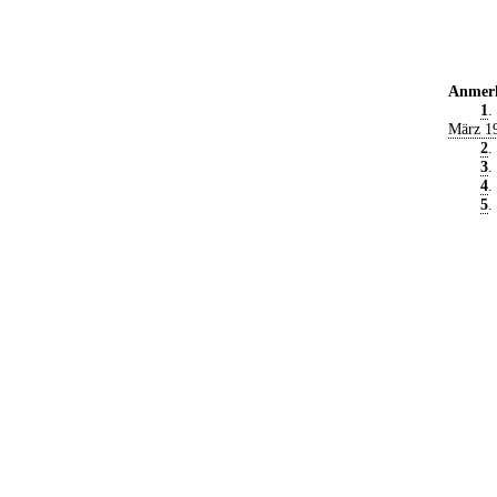
Anmer
1
.
März 1
2
.
3
.
4
.
5
.