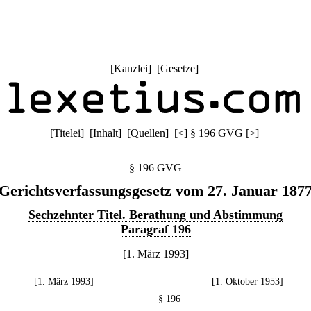
[
Kanzlei
] [
Gesetze
]
[
Titelei
] [
Inhalt
] [
Quellen
]
[
<
]
§ 196 GVG
[
>
]
§ 196 GVG
Gerichtsverfassungsgesetz vom 27. Januar 187
Sechzehnter Titel. Berathung und Abstimmung
Paragraf 196
[1. März 1993]
[1. März 1993]
[1. Oktober 1953]
§ 196