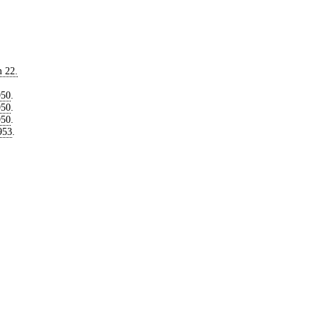
 22.
950
.
950
.
950
.
953
.