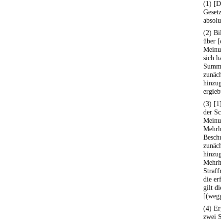
(1) [D
Gesetz
absol
(2) B
über [
Meinun
sich h
Summe
zunäch
hinzug
ergieb
(3) [1
der Sc
Meinun
Mehrhe
Beschu
zunäch
hinzug
Mehrhe
Straff
die er
gilt d
[(wegg
(4) Er
zwei 