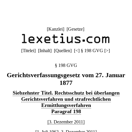
[
Kanzlei
] [
Gesetze
]
[
Titelei
] [
Inhalt
] [
Quellen
]
[
<
]
§ 198 GVG
[
>
]
§ 198 GVG
Gerichtsverfassungsgesetz vom 27. Januar
1877
Siebzehnter Titel. Rechtsschutz bei überlangen
Gerichtsverfahren und strafrechtlichen
Ermittlungsverfahren
Paragraf 198
[3. Dezember 2011]
[1. Juli 1962–3. Dezember 2011]