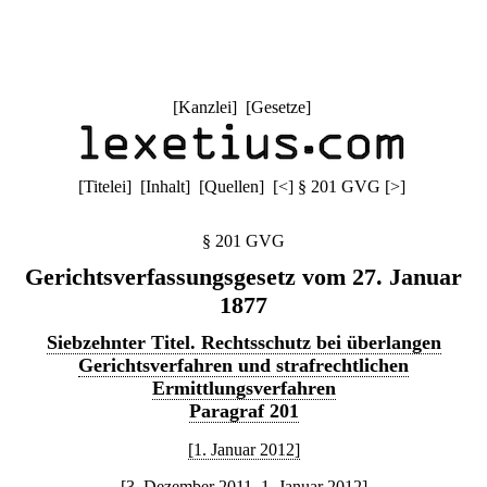
[
Kanzlei
] [
Gesetze
]
[
Titelei
] [
Inhalt
] [
Quellen
]
[
<
]
§ 201 GVG
[
>
]
§ 201 GVG
Gerichtsverfassungsgesetz vom 27. Januar
1877
Siebzehnter Titel. Rechtsschutz bei überlangen
Gerichtsverfahren und strafrechtlichen
Ermittlungsverfahren
Paragraf 201
[1. Januar 2012]
[3. Dezember 2011–1. Januar 2012]