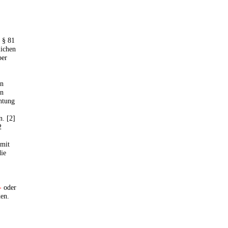
 § 81
lichen
ber
en
en
htung
. [2]
2
 mit
ie
-
oder
en.