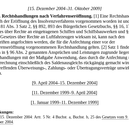
[15. Dezember 2004–31. Oktober 2009]
.
Rechtshandlungen nach Verfahrenseröffnung.
[1] Eine Rechtshan
ch der Eröffnung des Insolvenzverfahrens vorgenommen worden ist und
 81 Abs. 3 Satz 2, §§ 892, 893 des Bürgerlichen Gesetzbuchs, §§ 16, 1
es über Rechte an eingetragenen Schiffen und Schiffsbauwerken und §
 Gesetzes über Rechte an Luftfahrzeugen wirksam ist, kann nach den
riften angefochten werden, die für die Anfechtung einer vor der
renseröffnung vorgenommenen Rechtshandlung gelten.
[2] Satz 1 finde
n in § 96 Abs. 2 genannten Ansprüchen und Leistungen zugrunde liege
handlungen mit der Maßgabe Anwendung, dass durch die Anfechtung 
rrechnung einschließlich des Saldenausgleichs rückgängig gemacht wir
treffenden Überweisungs-, Zahlungs- oder Übertragungsverträge unwi
.
[9. April 2004–15. Dezember 2004]
[11. Dezember 1999–9. April 2004]
[1. Januar 1999–11. Dezember 1999]
kungen:
 15. Dezember 2004: Artt. 5 Nr. 4 Buchst. a, Buchst. b, 25 des
Gesetzes vom 9.
er 2004
.