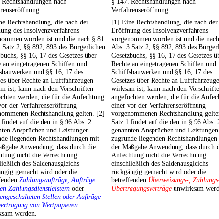
. Rechtshandlungen nach
§ 147. Rechtshandlungen nach
hrenseröffnung
Verfahrenseröffnung
ne Rechtshandlung, die nach der
[1] Eine Rechtshandlung, die nach der
ung des Insolvenzverfahrens
Eröffnung des Insolvenzverfahrens
nommen worden ist und die nach § 81
vorgenommen worden ist und die nach
 Satz 2, §§ 892, 893 des Bürgerlichen
Abs. 3 Satz 2, §§ 892, 893 des Bürger
buchs, §§ 16, 17 des Gesetzes über
Gesetzbuchs, §§ 16, 17 des Gesetzes ü
 an eingetragenen Schiffen und
Rechte an eingetragenen Schiffen und
fsbauwerken und §§ 16, 17 des
Schiffsbauwerken und §§ 16, 17 des
es über Rechte an Luftfahrzeugen
Gesetzes über Rechte an Luftfahrzeug
m ist, kann nach den Vorschriften
wirksam ist, kann nach den Vorschrift
chten werden, die für die Anfechtung
angefochten werden, die für die Anfec
vor der Verfahrenseröffnung
einer vor der Verfahrenseröffnung
nommenen Rechtshandlung gelten. [2]
vorgenommenen Rechtshandlung gelten
 findet auf die den in § 96 Abs. 2
Satz 1 findet auf die den in § 96 Abs. 
nten Ansprüchen und Leistungen
genannten Ansprüchen und Leistungen
nde liegenden Rechtshandlungen mit
zugrunde liegenden Rechtshandlungen
aßgabe Anwendung, dass durch die
der Maßgabe Anwendung, dass durch d
htung nicht die Verrechnung
Anfechtung nicht die Verrechnung
ließlich des Saldenausgleichs
einschließlich des Saldenausgleichs
ängig gemacht wird oder die
rückgängig gemacht wird oder die
ffenden
Zahlungsaufträge, Aufträge
betreffenden
Überweisungs-, Zahlungs
en Zahlungsdienstleistern
oder
Übertragungsverträge
unwirksam werd
engeschalteten Stellen oder Aufträge
bertragung von Wertpapieren
ksam werden.