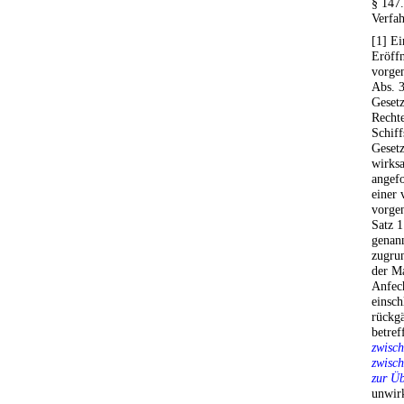
§ 147
Verfa
[1] Ei
Eröffn
vorge
Abs. 3
Gesetz
Rechte
Schif
Gesetz
wirksa
angefo
einer 
vorge
Satz 1
genan
zugru
der M
Anfec
einsch
rückg
betre
zwisch
zwisch
zur Ü
unwir