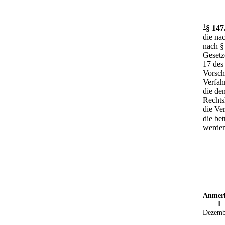
1
§ 147
die na
nach §
Gesetz
17 des
Vorsch
Verfah
die de
Rechts
die Ve
die be
werden
Anmer
1
.
Dezemb