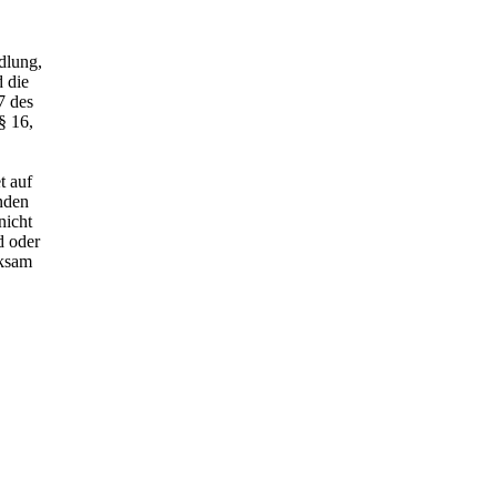
dlung,
 die
7 des
§ 16,
t auf
nden
nicht
d oder
rksam