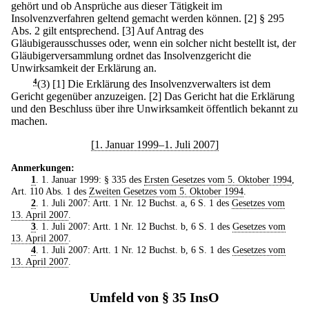
gehört und ob Ansprüche aus dieser Tätigkeit im
Insolvenzverfahren geltend gemacht werden können.
[2] § 295
Abs. 2 gilt entsprechend.
[3] Auf Antrag des
Gläubigerausschusses oder, wenn ein solcher nicht bestellt ist, der
Gläubigerversammlung ordnet das Insolvenzgericht die
Unwirksamkeit der Erklärung an.
4
(3)
[1] Die Erklärung des Insolvenzverwalters ist dem
Gericht gegenüber anzuzeigen.
[2] Das Gericht hat die Erklärung
und den Beschluss über ihre Unwirksamkeit öffentlich bekannt zu
machen.
[1. Januar 1999–1. Juli 2007]
Anmerkungen:
1
. 1. Januar 1999: § 335 des
Ersten Gesetzes vom 5. Oktober 1994
,
Art. 110 Abs. 1 des
Zweiten Gesetzes vom 5. Oktober 1994
.
2
. 1. Juli 2007: Artt. 1 Nr. 12 Buchst. a, 6 S. 1 des
Gesetzes vom
13. April 2007
.
3
. 1. Juli 2007: Artt. 1 Nr. 12 Buchst. b, 6 S. 1 des
Gesetzes vom
13. April 2007
.
4
. 1. Juli 2007: Artt. 1 Nr. 12 Buchst. b, 6 S. 1 des
Gesetzes vom
13. April 2007
.
Umfeld von § 35 InsO