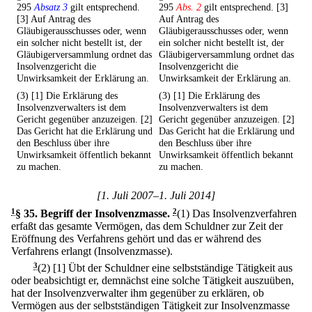
295
Absatz 3
gilt entsprechend.
295
Abs. 2
gilt entsprechend. [3]
[3] Auf Antrag des
Auf Antrag des
Gläubigerausschusses oder, wenn
Gläubigerausschusses oder, wenn
ein solcher nicht bestellt ist, der
ein solcher nicht bestellt ist, der
Gläubigerversammlung ordnet das
Gläubigerversammlung ordnet das
Insolvenzgericht die
Insolvenzgericht die
Unwirksamkeit der Erklärung an.
Unwirksamkeit der Erklärung an.
(3) [1] Die Erklärung des
(3) [1] Die Erklärung des
Insolvenzverwalters ist dem
Insolvenzverwalters ist dem
Gericht gegenüber anzuzeigen. [2]
Gericht gegenüber anzuzeigen. [2]
Das Gericht hat die Erklärung und
Das Gericht hat die Erklärung und
den Beschluss über ihre
den Beschluss über ihre
Unwirksamkeit öffentlich bekannt
Unwirksamkeit öffentlich bekannt
zu machen.
zu machen.
[1. Juli 2007–1. Juli 2014]
1
§ 35
.
Begriff der Insolvenzmasse.
2
(1) Das Insolvenzverfahren
erfaßt das gesamte Vermögen, das dem Schuldner zur Zeit der
Eröffnung des Verfahrens gehört und das er während des
Verfahrens erlangt (Insolvenzmasse).
3
(2)
[1] Übt der Schuldner eine selbstständige Tätigkeit aus
oder beabsichtigt er, demnächst eine solche Tätigkeit auszuüben,
hat der Insolvenzverwalter ihm gegenüber zu erklären, ob
Vermögen aus der selbstständigen Tätigkeit zur Insolvenzmasse