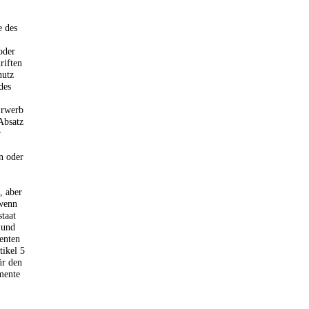
e des
oder
riften
hutz
des
Erwerb
Absatz
r
n oder
, aber
 wenn
staat
 und
enten
tikel 5
ür den
mente