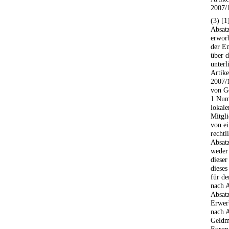
2007/
(3) [1
Absat
erwor
der Em
über d
unterl
Artike
2007/1
von G
1 Num
lokale
Mitgli
von ei
rechtl
Absat
weder 
dieser
dieses
für d
nach A
Absatz
Erwer
nach 
Geldm