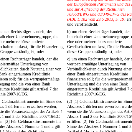
des Europäischen Parlaments und des 
und zur Aufhebung der Richtlinien
78/660/EWG und 83/349/EWG des Ra
(ABl. L 182 vom 29.6.2013, S. 19)
erst
und veröffentlicht,
einen Rechtsträger handelt, der
b) um einen Rechtsträger handelt, der
alb einer Unternehmensgruppe, die
innerhalb einer Unternehmensgruppe, 
der mehrere börsennotierte
eine oder mehrere börsennotierte
schaften umfasst, für die Finanzierung
Gesellschaften umfasst, für die Finanz
 Gruppe zuständig ist, oder
dieser Gruppe zuständig ist, oder
einen Rechtsträger handelt, der die
c) um einen Rechtsträger handelt, der 
apiermäßige Unterlegung von
wertpapiermäßige Unterlegung von
dlichkeiten durch Nutzung einer von
Verbindlichkeiten durch Nutzung eine
Bank eingeräumten Kreditlinie
einer Bank eingeräumten Kreditlinie
ieren soll; für die wertpapiermäßige
finanzieren soll; für die wertpapiermä
legung und die von einer Bank
Unterlegung und die von einer Bank
äumte Kreditlinie gilt Artikel 7 der
eingeräumte Kreditlinie gilt Artikel 7 
inie 2007/16/EG.
Richtlinie 2007/16/EG.
] Geldmarktinstrumente im Sinne des
(2) [1] Geldmarktinstrumente im Sinn
zes 1 dürfen nur erworben werden,
Absatzes 1 dürfen nur erworben werde
ie die Voraussetzungen des Artikels 4
wenn sie die Voraussetzungen des Artik
 1 und 2 der Richtlinie 2007/16/EG
Absatz 1 und 2 der Richtlinie 2007/1
en. [2] Für Geldmarktinstrumente im
erfüllen. [2] Für Geldmarktinstrument
 des Absatzes 1 Nummer 1 und 2 gilt
Sinne des Absatzes 1 Nummer 1 und 2 
l 4 Absatz 3 der Richtlinie
Artikel 4 Absatz 3 der Richtlinie