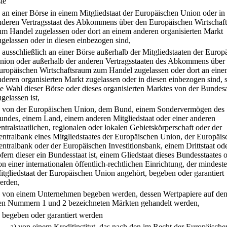
ie
.
an einer Börse in einem Mitgliedstaat der Europäischen Union oder in
nderen Vertragsstaat des Abkommens über den Europäischen Wirtschaf
um Handel zugelassen oder dort an einem anderen organisierten Markt
ugelassen oder in diesen einbezogen sind,
.
ausschließlich an einer Börse außerhalb der Mitgliedstaaten der Europ
nion oder außerhalb der anderen Vertragsstaaten des Abkommens über
uropäischen Wirtschaftsraum zum Handel zugelassen oder dort an ein
nderen organisierten Markt zugelassen oder in diesen einbezogen sind, 
ie Wahl dieser Börse oder dieses organisierten Marktes von der Bundesa
gelassen ist,
.
von der Europäischen Union, dem Bund, einem Sondervermögen des
undes, einem Land, einem anderen Mitgliedstaat oder einer anderen
entralstaatlichen, regionalen oder lokalen Gebietskörperschaft oder der
entralbank eines Mitgliedstaates der Europäischen Union, der Europäis
entralbank oder der Europäischen Investitionsbank, einem Drittstaat ode
ofern dieser ein Bundesstaat ist, einem Gliedstaat dieses Bundesstaates 
on einer internationalen öffentlich-rechtlichen Einrichtung, der mindeste
itgliedstaat der Europäischen Union angehört, begeben oder garantiert
erden,
.
von einem Unternehmen begeben werden, dessen Wertpapiere auf den
en Nummern 1 und 2 bezeichneten Märkten gehandelt werden,
.
begeben oder garantiert werden
a)
von einem Kreditinstitut, das nach den im Recht der Europäische