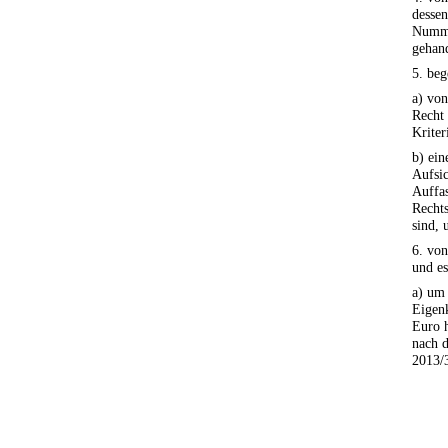
dessen
Numme
gehan
5. beg
a) von
Recht 
Kriter
b) ein
Aufsi
Auffas
Rechts
sind, 
6. vo
und es
a) um
Eigenk
Euro h
nach d
2013/3