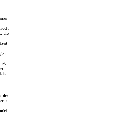
eines
ndelt
e, die
fzeit
ngen
 397
der
lcher
,
t der
deren
ndel