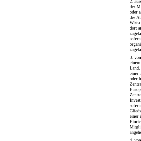
2. aus
der Mi
oder a
des A
Wirts
dort a
zugela
sofern
organi
zugela
3. vo
einem
Land, 
einer 
oder l
Zentra
Europ
Zentr
Invest
sofern
Glieds
einer 
Einric
Mitgli
angehö
4. vo