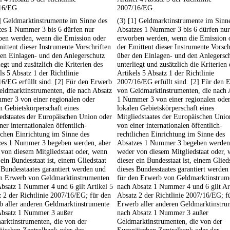
16/EG.
2007/16/EG.
] Geldmarktinstrumente im Sinne des
(3) [1] Geldmarktinstrumente im Sinn
zes 1 Nummer 3 bis 6 dürfen nur
Absatzes 1 Nummer 3 bis 6 dürfen nur
ben werden, wenn die Emission oder
erworben werden, wenn die Emission 
ittent dieser Instrumente Vorschriften
der Emittent dieser Instrumente Vorsch
en Einlagen- und den Anlegerschutz
über den Einlagen- und den Anlegersc
iegt und zusätzlich die Kriterien des
unterliegt und zusätzlich die Kriterien 
ls 5 Absatz 1 der Richtlinie
Artikels 5 Absatz 1 der Richtlinie
6/EG erfüllt sind. [2] Für den Erwerb
2007/16/EG erfüllt sind. [2] Für den 
eldmarktinstrumenten, die nach Absatz
von Geldmarktinstrumenten, die nach 
mer 3 von einer regionalen oder
1 Nummer 3 von einer regionalen ode
n Gebietskörperschaft eines
lokalen Gebietskörperschaft eines
edstaates der Europäischen Union oder
Mitgliedstaates der Europäischen Unio
ner internationalen öffentlich-
von einer internationalen öffentlich-
ichen Einrichtung im Sinne des
rechtlichen Einrichtung im Sinne des
zes 1 Nummer 3 begeben werden, aber
Absatzes 1 Nummer 3 begeben werden
von diesem Mitgliedstaat oder, wenn
weder von diesem Mitgliedstaat oder,
 ein Bundesstaat ist, einem Gliedstaat
dieser ein Bundesstaat ist, einem Glied
 Bundesstaates garantiert werden und
dieses Bundesstaates garantiert werden
en Erwerb von Geldmarktinstrumenten
für den Erwerb von Geldmarktinstrum
bsatz 1 Nummer 4 und 6 gilt Artikel 5
nach Absatz 1 Nummer 4 und 6 gilt Ar
 2 der Richtlinie 2007/16/EG; für den
Absatz 2 der Richtlinie 2007/16/EG; f
b aller anderen Geldmarktinstrumente
Erwerb aller anderen Geldmarktinstru
Absatz 1 Nummer 3 außer
nach Absatz 1 Nummer 3 außer
arktinstrumenten, die von der
Geldmarktinstrumenten, die von der