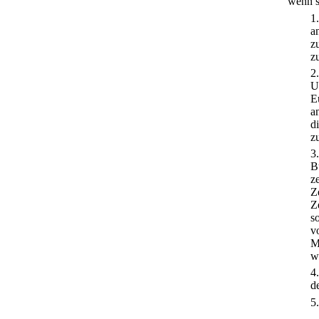
wenn s
1
a
z
z
2
U
E
a
d
zu
3
B
z
Z
Z
s
v
M
w
4
d
5