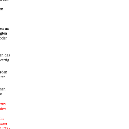
en
den im
egten
 oder
en des
wertig
erden
nten
onen
ss
ents
 den
hte
rmen
/43/EG