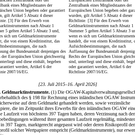
äischen Zentralbank oder der
Europäischen Zentralbank oder der
lbank eines Mitgliedstaates der
Zentralbank eines Mitgliedstaates der
ischen Union begeben oder garantiert
Europäischen Union begeben oder gara
, gilt Artikel 5 Absatz 4 dieser
wurden, gilt Artikel 5 Absatz 4 dieser
inie. [3] Für den Erwerb von
Richtlinie. [3] Für den Erwerb von
arktinstrumenten nach Absatz 1
Geldmarktinstrumenten nach Absatz 1
 5 gelten Artikel 5 Absatz 3 und,
Nummer 5 gelten Artikel 5 Absatz 3 u
es sich um Geldmarktinstrumente
wenn es sich um Geldmarktinstrument
t, die von einem Kreditinstitut, das
handelt, die von einem Kreditinstitut, 
chtsbestimmungen, die nach
Aufsichtsbestimmungen, die nach
sung der Bundesanstalt denjenigen des
Auffassung der Bundesanstalt denjenig
 der Europäischen Union gleichwertig
Rechts der Europäischen Union gleich
unterliegt und diese einhält, begeben
sind, unterliegt und diese einhält, beg
arantiert werden, Artikel 6 der
oder garantiert werden, Artikel 6 der
inie 2007/16/EG.
Richtlinie 2007/16/EG.
[23. Juli 2015–16. April 2026]
.
Geldmarktinstrumente.
(1) Die OGAW-Kapitalverwaltungsgesellsch
orbehaltlich des § 198 für Rechnung eines inländischen OGAW Instrum
licherweise auf dem Geldmarkt gehandelt werden, sowie verzinsliche
piere, die im Zeitpunkt ihres Erwerbs für den inländischen OGAW ein
che Laufzeit von höchstens 397 Tagen haben, deren Verzinsung nach de
ebedingungen während ihrer gesamten Laufzeit regelmäßig, mindesten
 in 397 Tagen, marktgerecht angepasst wird oder deren Risikoprofil de
profil solcher Wertpapiere entspricht (Geldmarktinstrumente), nur erwe