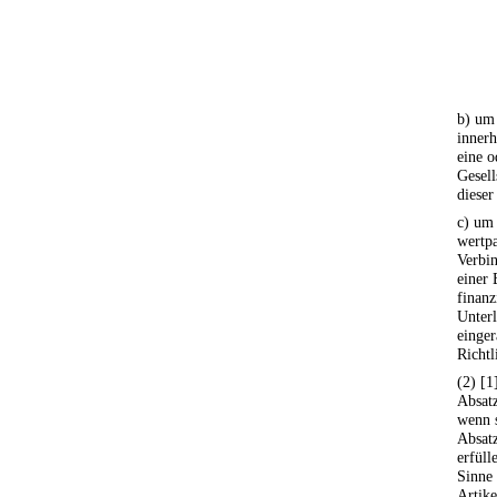
b) um 
innerh
eine o
Gesell
dieser
c) um 
wertp
Verbin
einer 
finanz
Unter
einger
Richtl
(2) [1
Absat
wenn s
Absatz
erfüll
Sinne
Artike