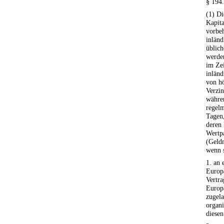
§ 194
(1) D
Kapita
vorbeh
inlän
üblic
werden
im Zei
inländ
von h
Verzi
währen
regelm
Tagen,
deren 
Wertpa
(Geld
wenn 
1. an 
Europ
Vertr
Europ
zugela
organi
diesen