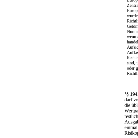
Europ
Zentra
Europä
wurden
Richtl
Geldm
Nummer
wenn 
handel
Aufsi
Auffas
Rechts
sind, 
oder g
Richtl
1
§ 194
darf v
die üb
Wertpa
restli
Ausgab
einmal
Risiko