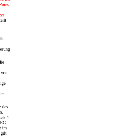
Rates
tes
ellt
die
ierung
die
r von
ßige
der
e des
n,
els 4
6/EG
e im
gilt