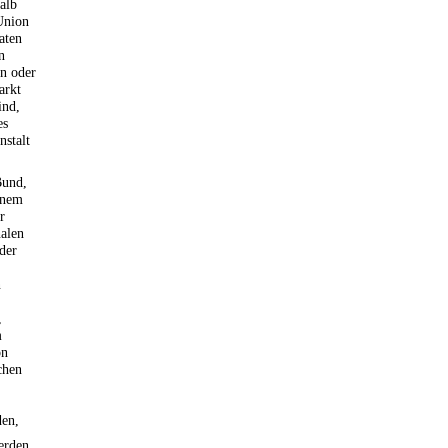
halb
Union
aten
n
n oder
arkt
ind,
es
nstalt
Bund,
inem
r
nalen
der
n
,
m
on
chen
den,
erden,