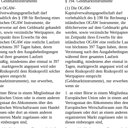
. Geldmarktinstrumente
§ 194. Geldmarktinstrumente
ie OGAW-
(1) Die OGAW-
lverwaltungsgesellschaft darf
Kapitalverwaltungsgesellschaft darf
altlich des § 198 für Rechnung eines
vorbehaltlich des § 198 für Rechnung 
dischen OGAW Instrumente, die
inländischen OGAW Instrumente, die
herweise auf dem Geldmarkt gehandelt
üblicherweise auf dem Geldmarkt geha
, sowie verzinsliche Wertpapiere, die
werden, sowie verzinsliche Wertpapier
tpunkt ihres Erwerbs für den
im Zeitpunkt ihres Erwerbs für den
ischen OGAW eine restliche Laufzeit
inländischen OGAW eine restliche Lau
öchstens 397 Tagen haben, deren
von höchstens 397 Tagen haben, deren
nsung nach den Ausgabebedingungen
Verzinsung nach den Ausgabebedingu
d ihrer gesamten Laufzeit
während ihrer gesamten Laufzeit
äßig, mindestens aber einmal in 397
regelmäßig, mindestens aber einmal in
 marktgerecht angepasst wird oder
Tagen, marktgerecht angepasst wird o
Risikoprofil dem Risikoprofil solcher
deren Risikoprofil dem Risikoprofil so
piere entspricht
Wertpapiere entspricht
marktinstrumente), nur erwerben,
(Geldmarktinstrumente), nur erwerben
sie
wenn sie
einer Börse in einem Mitgliedstaat der
1. an einer Börse in einem Mitgliedstaa
äischen Union oder in einem anderen
Europäischen Union oder in einem an
agsstaat des Abkommens über den
Vertragsstaat des Abkommens über den
äischen Wirtschaftsraum zum Handel
Europäischen Wirtschaftsraum zum Ha
ssen oder dort an einem anderen
zugelassen oder dort an einem anderen
sierten Markt zugelassen oder in
organisierten Markt zugelassen oder in
 einbezogen sind,
diesen einbezogen sind,