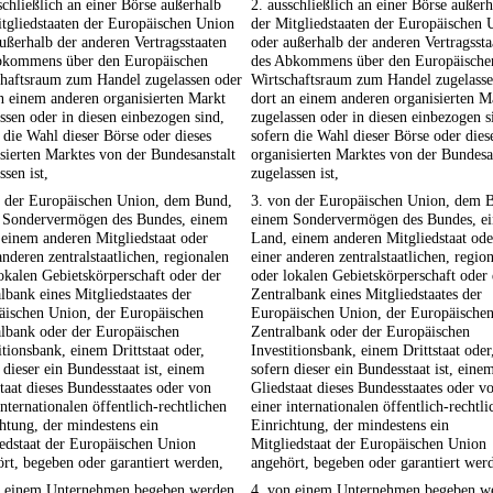
schließlich an einer Börse außerhalb
2. ausschließlich an einer Börse außer
tgliedstaaten der Europäischen Union
der Mitgliedstaaten der Europäischen 
ußerhalb der anderen Vertragsstaaten
oder außerhalb der anderen Vertragssta
bkommens über den Europäischen
des Abkommens über den Europäische
chaftsraum zum Handel zugelassen oder
Wirtschaftsraum zum Handel zugelasse
n einem anderen organisierten Markt
dort an einem anderen organisierten M
ssen oder in diesen einbezogen sind,
zugelassen oder in diesen einbezogen s
 die Wahl dieser Börse oder dieses
sofern die Wahl dieser Börse oder dies
sierten Marktes von der Bundesanstalt
organisierten Marktes von der Bundesa
ssen ist,
zugelassen ist,
n der Europäischen Union, dem Bund,
3. von der Europäischen Union, dem 
 Sondervermögen des Bundes, einem
einem Sondervermögen des Bundes, e
einem anderen Mitgliedstaat oder
Land, einem anderen Mitgliedstaat ode
anderen zentralstaatlichen, regionalen
einer anderen zentralstaatlichen, regio
okalen Gebietskörperschaft oder der
oder lokalen Gebietskörperschaft oder 
lbank eines Mitgliedstaates der
Zentralbank eines Mitgliedstaates der
äischen Union, der Europäischen
Europäischen Union, der Europäische
albank oder der Europäischen
Zentralbank oder der Europäischen
itionsbank, einem Drittstaat oder,
Investitionsbank, einem Drittstaat oder
 dieser ein Bundesstaat ist, einem
sofern dieser ein Bundesstaat ist, eine
taat dieses Bundesstaates oder von
Gliedstaat dieses Bundesstaates oder v
internationalen öffentlich-rechtlichen
einer internationalen öffentlich-rechtli
htung, der mindestens ein
Einrichtung, der mindestens ein
edstaat der Europäischen Union
Mitgliedstaat der Europäischen Union
rt, begeben oder garantiert werden,
angehört, begeben oder garantiert wer
n einem Unternehmen begeben werden,
4. von einem Unternehmen begeben w