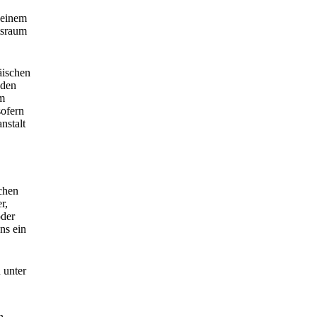
 einem
tsraum
äischen
 den
em
sofern
nstalt
chen
r,
oder
ns ein
 unter
n