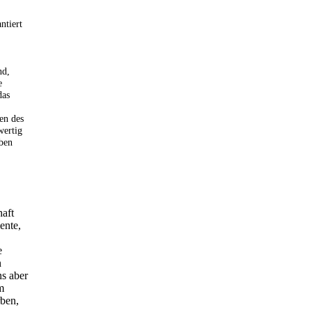
ntiert
nd,
e
das
en des
wertig
eben
aft
ente,
e
n
s aber
m
rben,