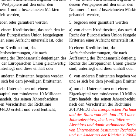
 Wertpapiere auf den unter den
dessen Wertpapiere auf den unter den
rn 1 und 2 bezeichneten Märkten
Nummern 1 und 2 bezeichneten Märkt
delt werden,
gehandelt werden,
eben oder garantiert werden
5. begeben oder garantiert werden
 einem Kreditinstitut, das nach den im
a) von einem Kreditinstitut, das nach 
der Europäischen Union festgelegten
Recht der Europäischen Union festgel
ien einer Aufsicht unterstellt ist, oder
Kriterien einer Aufsicht unterstellt ist,
em Kreditinstitut, das
b) einem Kreditinstitut, das
chtsbestimmungen, die nach
Aufsichtsbestimmungen, die nach
sung der Bundesanstalt denjenigen des
Auffassung der Bundesanstalt denjenig
 der Europäischen Union gleichwertig
Rechts der Europäischen Union gleich
unterliegt und diese einhält oder
sind, unterliegt und diese einhält oder
n anderen Emittenten begeben werden
6. von anderen Emittenten begeben w
 sich bei dem jeweiligen Emittenten
und es sich bei dem jeweiligen Emitte
 ein Unternehmen mit einem
a) um ein Unternehmen mit einem
apital von mindestens 10 Millionen
Eigenkapital von mindestens 10 Milli
andelt, das seinen Jahresabschluss
Euro handelt, das seinen Jahresabschlu
en Vorschriften der Richtlinie
nach den Vorschriften der Richtlinie
4/EU erstellt und veröffentlicht,
2013/34/EU
des Europäischen Parlam
und des Rates vom 26. Juni 2013 über
Jahresabschluss, den konsolidierten
Abschluss und damit verbundene Beric
von Unternehmen bestimmter Rechtsfo
und zur Änderung der Richtlinie 2006