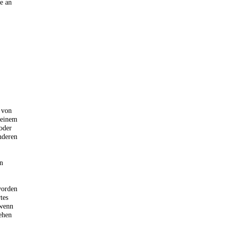
e an
,
 von
 einem
oder
nderen
en
worden
tes
 wenn
ehen