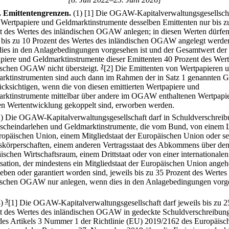
.
Emittentengrenzen.
(1)
[1] Die OGAW-Kapitalverwaltungsgesellsch
n Wertpapiere und Geldmarktinstrumente desselben Emittenten nur bis z
t des Wertes des inländischen OGAW anlegen; in diesen Werten dürfe
 bis zu 10 Prozent des Wertes des inländischen OGAW angelegt werde
ies in den Anlagebedingungen vorgesehen ist und der Gesamtwert der
piere und Geldmarktinstrumente dieser Emittenten 40 Prozent des Wert
ischen OGAW nicht übersteigt.
2
[2] Die Emittenten von Wertpapieren 
rktinstrumenten sind auch dann im Rahmen der in Satz 1 genannten 
ücksichtigen, wenn die von diesen emittierten Wertpapiere und
rktinstrumente mittelbar über andere im OGAW enthaltenen Wertpapie
en Wertentwicklung gekoppelt sind, erworben werden.
2) Die OGAW-Kapitalverwaltungsgesellschaft darf in Schuldverschreib
scheindarlehen und Geldmarktinstrumente, die vom Bund, von einem 
ropäischen Union, einem Mitgliedstaat der Europäischen Union oder s
skörperschaften, einem anderen Vertragsstaat des Abkommens über de
ischen Wirtschaftsraum, einem Drittstaat oder von einer internationalen
sation, der mindestens ein Mitgliedstaat der Europäischen Union angeh
eben oder garantiert worden sind, jeweils bis zu 35 Prozent des Wertes
ischen OGAW nur anlegen, wenn dies in den Anlagebedingungen vorg
3)
3
[1] Die OGAW-Kapitalverwaltungsgesellschaft darf jeweils bis zu 2
t des Wertes des inländischen OGAW in gedeckte Schuldverschreibun
des Artikels 3 Nummer 1 der Richtlinie (EU) 2019/2162 des Europäisc