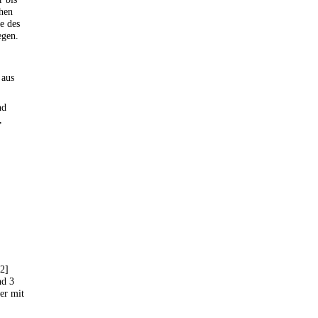
chen
e des
egen.
 aus
nd
,
[2]
nd 3
er mit