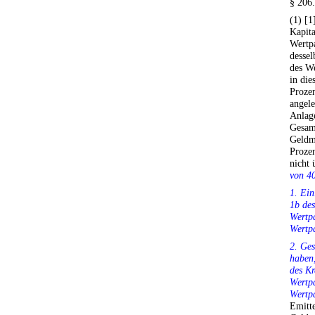
§ 206
(1) [
Kapita
Wertp
dessel
des W
in die
Proze
angele
Anlag
Gesam
Geldm
Proze
nicht 
von 40
1. Ein
1b des
Wertpa
Wertpa
2. Ges
haben,
des Kr
Wertpa
Wertpa
Emitt