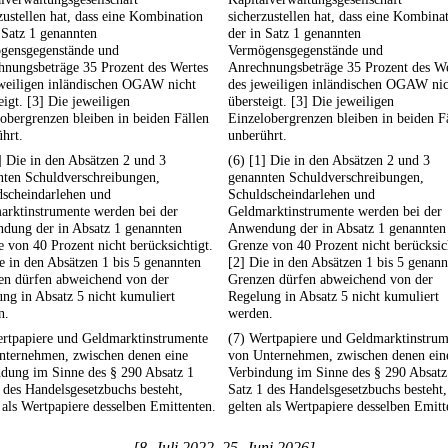
zustellen hat, dass eine Kombination
sicherzustellen hat, dass eine Kombina
 Satz 1 genannten
der in Satz 1 genannten
gensgegenstände und
Vermögensgegenstände und
hnungsbeträge 35 Prozent des Wertes
Anrechnungsbeträge 35 Prozent des We
eweiligen inländischen OGAW nicht
des jeweiligen inländischen OGAW nic
eigt. [3] Die jeweiligen
übersteigt. [3] Die jeweiligen
obergrenzen bleiben in beiden Fällen
Einzelobergrenzen bleiben in beiden F
hrt.
unberührt.
] Die in den Absätzen 2 und 3
(6) [1] Die in den Absätzen 2 und 3
nten Schuldverschreibungen,
genannten Schuldverschreibungen,
dscheindarlehen und
Schuldscheindarlehen und
arktinstrumente werden bei der
Geldmarktinstrumente werden bei der
dung der in Absatz 1 genannten
Anwendung der in Absatz 1 genannten
 von 40 Prozent nicht berücksichtigt.
Grenze von 40 Prozent nicht berücksic
e in den Absätzen 1 bis 5 genannten
[2] Die in den Absätzen 1 bis 5 genann
en dürfen abweichend von der
Grenzen dürfen abweichend von der
ng in Absatz 5 nicht kumuliert
Regelung in Absatz 5 nicht kumuliert
n.
werden.
ertpapiere und Geldmarktinstrumente
(7) Wertpapiere und Geldmarktinstrum
nternehmen, zwischen denen eine
von Unternehmen, zwischen denen ein
ndung im Sinne des § 290 Absatz 1
Verbindung im Sinne des § 290 Absatz
 des Handelsgesetzbuchs besteht,
Satz 1 des Handelsgesetzbuchs besteht,
 als Wertpapiere desselben Emittenten.
gelten als Wertpapiere desselben Emitt
[8. Juli 2022–25. Juni 2026]