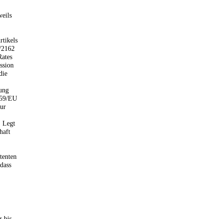
weils
rtikels
/2162
Rates
ssion
die
ung
/59/EU
ur
] Legt
haft
tenten
 dass
r bis