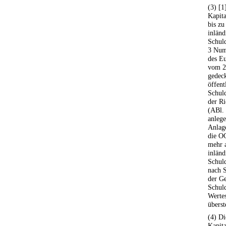
(3) [
Kapita
bis zu
inlän
Schuld
3 Num
des Eu
vom 2
gedec
öffent
Schul
der R
(ABl.
anlege
Anlage
die O
mehr a
inlän
Schul
nach S
der Ge
Schul
Werte
überst
(4) D
Kapita