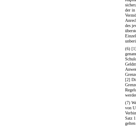
sicher
der in
Vermö
Anrec
des j
überst
Einzel
unberü
(6) [1
genan
Schul
Geldm
Anwen
Grenze
[2] Di
Grenz
Regelu
werde
(7) W
von U
Verbi
Satz 1
gelten