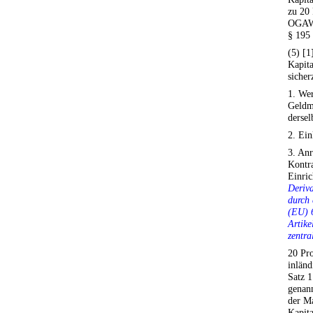
zu 20 
OGAW 
§ 195 
(5) [
Kapita
sicher
1. Wer
Geldm
derse
2. Ein
3. Anr
Kontra
Einri
Deriva
durch 
(EU) 
Artike
zentra
20 Pro
inländ
Satz 1
genan
der M
Kapita