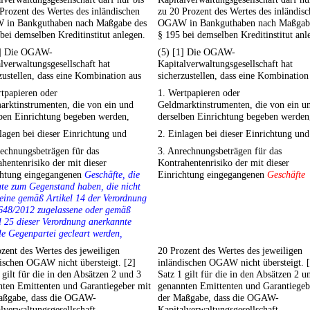
Prozent des Wertes des inländischen
zu 20 Prozent des Wertes des inländis
in Bankguthaben nach Maßgabe des
OGAW in Bankguthaben nach Maßgab
bei demselben Kreditinstitut anlegen.
§ 195 bei demselben Kreditinstitut anl
1] Die OGAW-
(5) [1] Die OGAW-
lverwaltungsgesellschaft hat
Kapitalverwaltungsgesellschaft hat
zustellen, dass eine Kombination aus
sicherzustellen, dass eine Kombination
tpapieren oder
1. Wertpapieren oder
arktinstrumenten, die von ein und
Geldmarktinstrumenten, die von ein u
lben Einrichtung begeben werden,
derselben Einrichtung begeben werden
lagen bei dieser Einrichtung und
2. Einlagen bei dieser Einrichtung und
echnungsbeträgen für das
3. Anrechnungsbeträgen für das
hentenrisiko der mit dieser
Kontrahentenrisiko der mit dieser
chtung eingegangenen
Geschäfte, die
Einrichtung eingegangenen
Geschäfte
te zum Gegenstand haben, die nicht
eine gemäß Artikel 14 der Verordnung
648/2012 zugelassene oder gemäß
l 25 dieser Verordnung anerkannte
le Gegenpartei gecleart werden,
zent des Wertes des jeweiligen
20 Prozent des Wertes des jeweiligen
ischen OGAW nicht übersteigt. [2]
inländischen OGAW nicht übersteigt. 
 gilt für die in den Absätzen 2 und 3
Satz 1 gilt für die in den Absätzen 2 u
nten Emittenten und Garantiegeber mit
genannten Emittenten und Garantiegeb
aßgabe, dass die OGAW-
der Maßgabe, dass die OGAW-
lverwaltungsgesellschaft
Kapitalverwaltungsgesellschaft