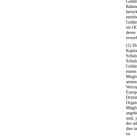
Geldm
Rahme
berück
emitti
Geldma
im OG
deren 
erwor
(2) D
Kapita
Schul
Schul
Geldm
einem
Mitgli
seinen
Vertr
Europ
Dritts
Organi
Mitgli
angehö
sind, 
des i
dies 
ist.