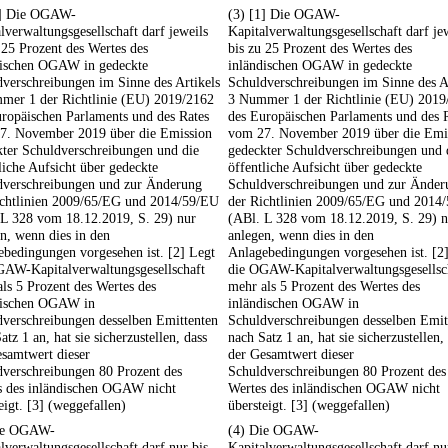
1] Die OGAW-
(3) [1] Die OGAW-
lverwaltungsgesellschaft darf jeweils
Kapitalverwaltungsgesellschaft darf je
 25 Prozent des Wertes des
bis zu 25 Prozent des Wertes des
dischen OGAW in gedeckte
inländischen OGAW in gedeckte
verschreibungen im Sinne des Artikels
Schuldverschreibungen im Sinne des A
mer 1 der Richtlinie (EU) 2019/2162
3 Nummer 1 der Richtlinie (EU) 2019
ropäischen Parlaments und des Rates
des Europäischen Parlaments und des 
7. November 2019 über die Emission
vom 27. November 2019 über die Emi
kter Schuldverschreibungen und die
gedeckter Schuldverschreibungen und 
liche Aufsicht über gedeckte
öffentliche Aufsicht über gedeckte
dverschreibungen und zur Änderung
Schuldverschreibungen und zur Änder
ichtlinien 2009/65/EG und 2014/59/EU
der Richtlinien 2009/65/EG und 2014
 L 328 vom 18.12.2019, S. 29) nur
(ABl. L 328 vom 18.12.2019, S. 29) n
n, wenn dies in den
anlegen, wenn dies in den
bedingungen vorgesehen ist. [2] Legt
Anlagebedingungen vorgesehen ist. [2
GAW-Kapitalverwaltungsgesellschaft
die OGAW-Kapitalverwaltungsgesellsc
ls 5 Prozent des Wertes des
mehr als 5 Prozent des Wertes des
dischen OGAW in
inländischen OGAW in
dverschreibungen desselben Emittenten
Schuldverschreibungen desselben Emit
atz 1 an, hat sie sicherzustellen, dass
nach Satz 1 an, hat sie sicherzustellen,
samtwert dieser
der Gesamtwert dieser
dverschreibungen 80 Prozent des
Schuldverschreibungen 80 Prozent des
s des inländischen OGAW nicht
Wertes des inländischen OGAW nicht
eigt. [3] (weggefallen)
übersteigt. [3] (weggefallen)
ie OGAW-
(4) Die OGAW-
lverwaltungsgesellschaft darf nur bis
Kapitalverwaltungsgesellschaft darf nu