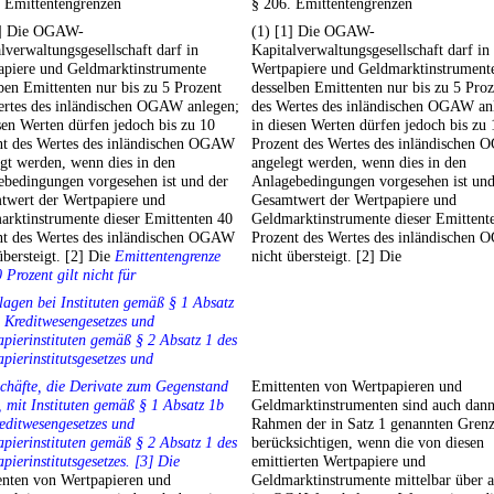
. Emittentengrenzen
§ 206. Emittentengrenzen
1] Die OGAW-
(1) [1] Die OGAW-
lverwaltungsgesellschaft darf in
Kapitalverwaltungsgesellschaft darf in
apiere und Geldmarktinstrumente
Wertpapiere und Geldmarktinstrument
ben Emittenten nur bis zu 5 Prozent
desselben Emittenten nur bis zu 5 Proz
ertes des inländischen OGAW anlegen;
des Wertes des inländischen OGAW an
sen Werten dürfen jedoch bis zu 10
in diesen Werten dürfen jedoch bis zu 
nt des Wertes des inländischen OGAW
Prozent des Wertes des inländischen
gt werden, wenn dies in den
angelegt werden, wenn dies in den
ebedingungen vorgesehen ist und der
Anlagebedingungen vorgesehen ist und
twert der Wertpapiere und
Gesamtwert der Wertpapiere und
arktinstrumente dieser Emittenten 40
Geldmarktinstrumente dieser Emittent
nt des Wertes des inländischen OGAW
Prozent des Wertes des inländischen
übersteigt. [2] Die
Emittentengrenze
nicht übersteigt. [2] Die
 Prozent gilt nicht für
lagen bei Instituten gemäß § 1 Absatz
 Kreditwesengesetzes und
pierinstituten gemäß § 2 Absatz 1 des
pierinstitutsgesetzes und
chäfte, die Derivate zum Gegenstand
Emittenten von Wertpapieren und
 mit Instituten gemäß § 1 Absatz 1b
Geldmarktinstrumenten sind auch dan
editwesengesetzes und
Rahmen der in Satz 1 genannten Gren
pierinstituten gemäß § 2 Absatz 1 des
berücksichtigen, wenn die von diesen
pierinstitutsgesetzes. [3] Die
emittierten Wertpapiere und
enten von Wertpapieren und
Geldmarktinstrumente mittelbar über 