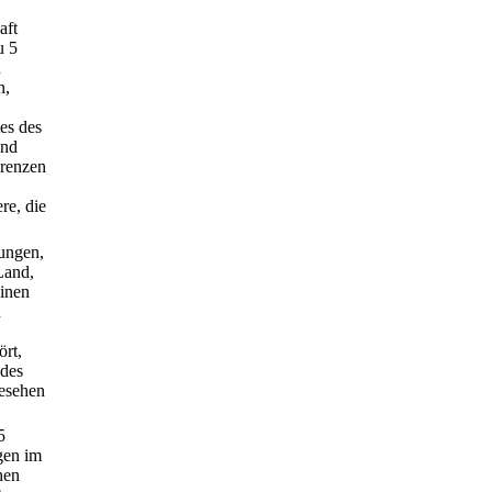
aft
u 5
n
n,
es des
und
Grenzen
re, die
ungen,
Land,
einen
n
ört,
 des
esehen
5
gen im
hen