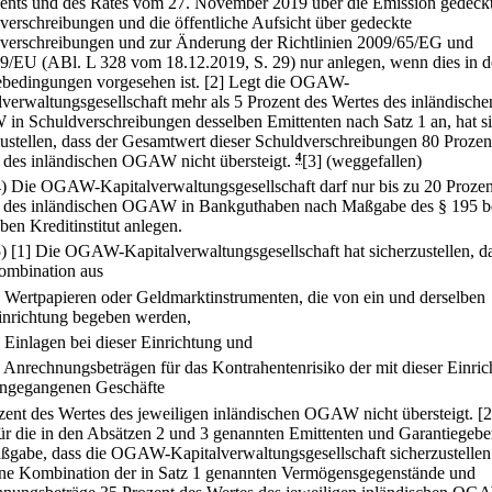
ents und des Rates vom 27. November 2019 über die Emission gedeck
verschreibungen und die öffentliche Aufsicht über gedeckte
verschreibungen und zur Änderung der Richtlinien 2009/65/EG und
9/EU (ABl. L 328 vom 18.12.2019, S. 29) nur anlegen, wenn dies in 
bedingungen vorgesehen ist.
[2] Legt die OGAW-
lverwaltungsgesellschaft mehr als 5 Prozent des Wertes des inländische
n Schuldverschreibungen desselben Emittenten nach Satz 1 an, hat s
zustellen, dass der Gesamtwert dieser Schuldverschreibungen 80 Prozen
 des inländischen OGAW nicht übersteigt.
4
[3] (weggefallen)
4) Die OGAW-Kapitalverwaltungsgesellschaft darf nur bis zu 20 Prozen
 des inländischen OGAW in Bankguthaben nach Maßgabe des § 195 b
ben Kreditinstitut anlegen.
5)
[1] Die OGAW-Kapitalverwaltungsgesellschaft hat sicherzustellen, d
ombination aus
.
Wertpapieren oder Geldmarktinstrumenten, die von ein und derselben
inrichtung begeben werden,
.
Einlagen bei dieser Einrichtung und
.
Anrechnungsbeträgen für das Kontrahentenrisiko der mit dieser Einri
ingegangenen Geschäfte
zent des Wertes des jeweiligen inländischen OGAW nicht übersteigt.
[2
 für die in den Absätzen 2 und 3 genannten Emittenten und Garantiegebe
ßgabe, dass die OGAW-Kapitalverwaltungsgesellschaft sicherzustellen 
ine Kombination der in Satz 1 genannten Vermögensgegenstände und