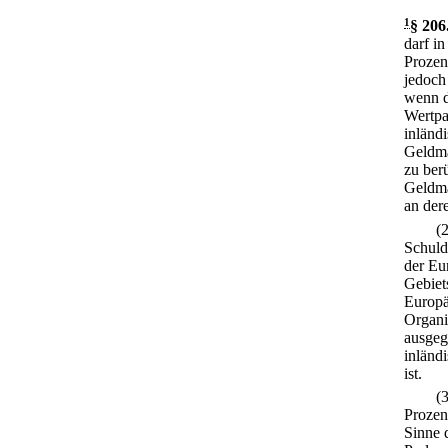
1
§ 206
darf i
Prozen
jedoch
wenn d
Wertpa
inländ
Geldma
zu ber
Geldma
an der
(
Schuld
der Eu
Gebiet
Europä
Organi
ausgeg
inländ
ist.
(
Prozen
Sinne 