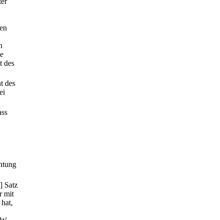
ter
den
n
ie
t des
t des
ei
ass
chtung
] Satz
r mit
hat,