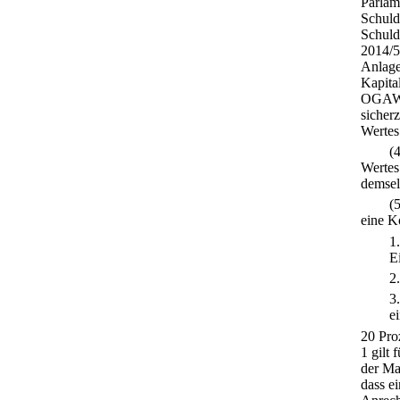
Parlam
Schuld
Schuld
2014/5
Anlage
Kapita
OGAW i
sicher
Wertes
(
Wertes
demsel
(
eine K
1
E
2
3
e
20 Pro
1 gilt
der Ma
dass e