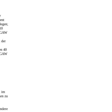
e
ent
legen;
10
 OGAW
 der
en 40
 OGAW
n im
zen zu
andere