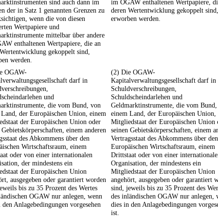
arktinstrumenten sind auch dann im
im OGAW enthaltenen Wertpapiere, di
n der in Satz 1 genannten Grenzen zu
deren Wertentwicklung gekoppelt sind
sichtigen, wenn die von diesen
erworben werden.
erten Wertpapiere und
rktinstrumente mittelbar über andere
AW enthaltenen Wertpapiere, die an
Wertentwicklung gekoppelt sind,
ben werden.
ie OGAW-
(2) Die OGAW-
lverwaltungsgesellschaft darf in
Kapitalverwaltungsgesellschaft darf in
dverschreibungen,
Schuldverschreibungen,
dscheindarlehen und
Schuldscheindarlehen und
arktinstrumente, die vom Bund, von
Geldmarktinstrumente, die vom Bund,
 Land, der Europäischen Union, einem
einem Land, der Europäischen Union,
edstaat der Europäischen Union oder
Mitgliedstaat der Europäischen Union 
 Gebietskörperschaften, einem anderen
seinen Gebietskörperschaften, einem a
agsstaat des Abkommens über den
Vertragsstaat des Abkommens über den
äischen Wirtschaftsraum, einem
Europäischen Wirtschaftsraum, einem
taat oder von einer internationalen
Drittstaat oder von einer international
sation, der mindestens ein
Organisation, der mindestens ein
edstaat der Europäischen Union
Mitgliedstaat der Europäischen Union
rt, ausgegeben oder garantiert worden
angehört, ausgegeben oder garantiert 
jeweils bis zu 35 Prozent des Wertes
sind, jeweils bis zu 35 Prozent des Wer
nländischen OGAW nur anlegen, wenn
des inländischen OGAW nur anlegen,
in den Anlagebedingungen vorgesehen
dies in den Anlagebedingungen vorges
ist.