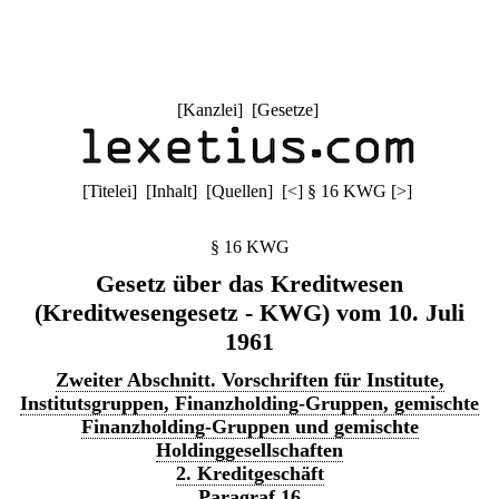
[
Kanzlei
] [
Gesetze
]
[
Titelei
] [
Inhalt
] [
Quellen
]
[
<
]
§ 16 KWG
[
>
]
§ 16 KWG
Gesetz über das Kreditwesen
(Kreditwesengesetz - KWG) vom 10. Juli
1961
Zweiter Abschnitt. Vorschriften für Institute,
Institutsgruppen, Finanzholding-Gruppen, gemischte
Finanzholding-Gruppen und gemischte
Holdinggesellschaften
2. Kreditgeschäft
Paragraf 16